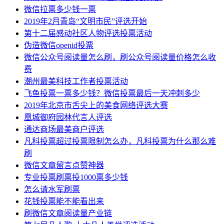
微信拉票多少钱一票
2019年2月青岛“文明市民”评选开始
第十二届感动社区人物评选投票活动
伪造微信openid投票
微信公众号阅读量怎么刷，刷公众号阅读量价格怎么收
费
潮州最美科技工作者投票活动
飞鱼投票一票多少钱？微信投票最后一天冲刺多少
2019年北京市舌尖上的美食网络评选大赛
凰城御府园林代言人评选
通达商场最美商户评选
凡科投票超过投票限制怎么办，凡科投票为什么那么难
刷
微信文章留言点赞神器
专业投票刷票投1000票多少钱
怎么请水军刷票
花钱投票能不能看出来
刷微信文章阅读量产业链