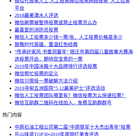
微信代投票人工,人工投票微信投票网络投票_人工拉票
平台
2018最美溧水人评选
微信刷票被暂停投票或禁止投票怎么办
最喜爱的消防员投票
微信人工投票多少钱一票/张，人工投票价格是多少
致敬时代英雄，重温红色经典
“传承好家风 书香润童年” 宿迁市第四届儿童故事大赛海
选投票开启，期待您宝贵的一票
2019年中国冰箱十大品牌排行评选投票
微信帮忙投票的定义
微信只限投一票破解方法介绍
2019寻甸五洲医院“5.12最美护士”评选活动
微信人工投票团队哪里有？微信投票怎么快速拉票？
微信互助群二维码在线加入，免费互助群群号
热门内容
中原石油工程公司第二届“中原铁军十大杰出青年”投票
乐山味道TOP30•2019年度网红美食评选