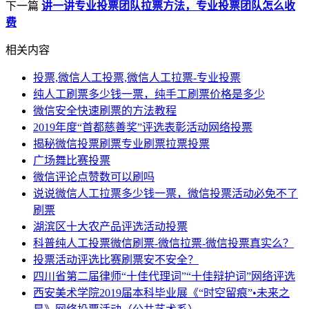
下一篇
讲一讲专业投票团队拉票方法，专业投票团队怎么收
费
相关内容
投票,微信人工投票,微信人工拉票-专业投票
纯人工刷票多少钱一票，纯手工刷票价格是多少
微信安全快速刷票的方法教程
2019年度“首都慈善奖”评选表彰活动网络投票
揭秘微信投票刷票专业刷票拉票投票
广场舞比赛投票
微信评论点赞数可以刷吗
说说微信人工拉票多少钱一票，微信投票活动必免不了
刷票
湖滨区十大农产品评选活动投票
科普纯人工投票微信刷票-微信拉票-微信投票真实么？
投票活动评选比赛刷票安不安全？
四川省第二届律师“十佳代理词”“十佳辩护词”网络评选
西安美术学院2019届本科毕业展《“时空留痕”•未来之