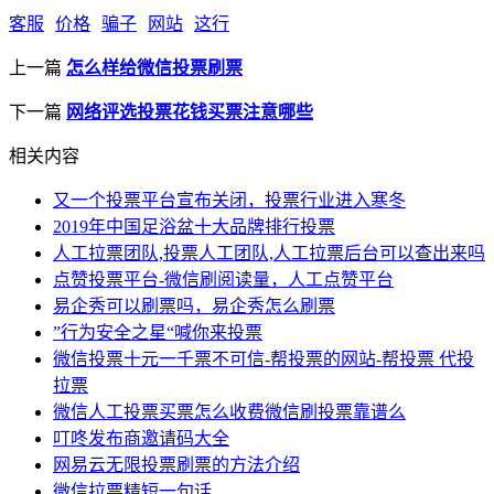
客服
价格
骗子
网站
这行
上一篇
怎么样给微信投票刷票
下一篇
网络评选投票花钱买票注意哪些
相关内容
又一个投票平台宣布关闭，投票行业进入寒冬
2019年中国足浴盆十大品牌排行投票
人工拉票团队,投票人工团队,人工拉票后台可以查出来吗
点赞投票平台-微信刷阅读量，人工点赞平台
易企秀可以刷票吗，易企秀怎么刷票
”行为安全之星“喊你来投票
微信投票十元一千票不可信-帮投票的网站-帮投票 代投
拉票
微信人工投票买票怎么收费微信刷投票靠谱么
叮咚发布商邀请码大全
网易云无限投票刷票的方法介绍
微信拉票精短一句话