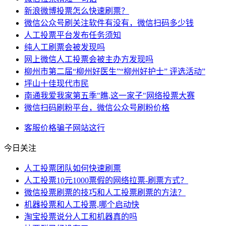
新浪微博投票怎么快速刷票？
微信公众号刷关注软件有没有，微信扫码多少钱
人工投票平台发布任务须知
纯人工刷票会被发现吗
网上微信人工投票会被主办方发现吗
柳州市第二届“柳州好医生”“柳州好护士” 评选活动”
坪山十佳现代市民
南通我爱我家第五季"瞧,这一家子"网络投票大赛
微信扫码刷粉平台，微信公众号刷粉价格
客服
价格
骗子
网站
这行
今日关注
人工投票团队如何快速刷票
人工投票10元1000票假的网络拉票-刷票方式？
微信投票刷票的技巧和人工投票刷票的方法？
机器投票和人工投票,哪个启动快
淘宝投票说分人工和机器真的吗