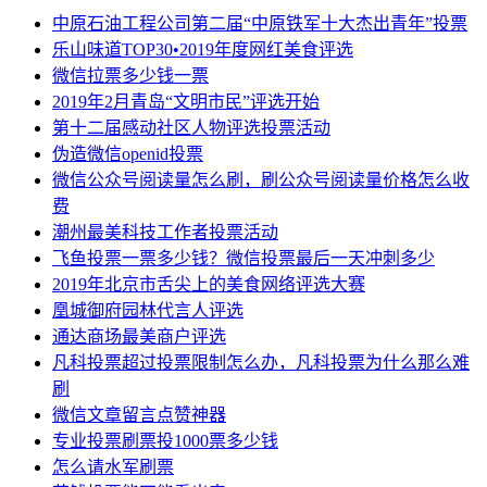
中原石油工程公司第二届“中原铁军十大杰出青年”投票
乐山味道TOP30•2019年度网红美食评选
微信拉票多少钱一票
2019年2月青岛“文明市民”评选开始
第十二届感动社区人物评选投票活动
伪造微信openid投票
微信公众号阅读量怎么刷，刷公众号阅读量价格怎么收
费
潮州最美科技工作者投票活动
飞鱼投票一票多少钱？微信投票最后一天冲刺多少
2019年北京市舌尖上的美食网络评选大赛
凰城御府园林代言人评选
通达商场最美商户评选
凡科投票超过投票限制怎么办，凡科投票为什么那么难
刷
微信文章留言点赞神器
专业投票刷票投1000票多少钱
怎么请水军刷票