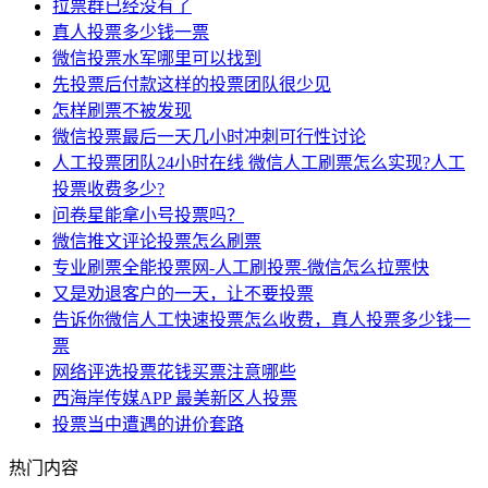
拉票群已经没有了
真人投票多少钱一票
​微信投票水军哪里可以找到
先投票后付款这样的投票团队很少见
怎样刷票不被发现
微信投票最后一天几小时冲刺可行性讨论
人工投票团队24小时在线 微信人工刷票怎么实现?人工
投票收费多少?
问卷星能拿小号投票吗？
微信推文评论投票怎么刷票
专业刷票全能投票网-人工刷投票-微信怎么拉票快
又是劝退客户的一天，让不要投票
告诉你微信人工快速投票怎么收费，真人投票多少钱一
票
网络评选投票花钱买票注意哪些
西海岸传媒APP 最美新区人投票
投票当中遭遇的讲价套路
热门内容