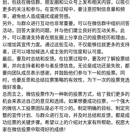
划，包括在微信群、朋友圈和公众号上发布相关内容，以吸引
更多的关注和参与。在宣传过程中，要注意控制信息量和频
率，避免给人造成骚扰或疲劳感。
另外，与群众进行互动也非常重要。可以在微信群中组织问答
活动，回答大家的问题，并与他们建立良好的互动关系。此
外，可以邀请支持者在朋友圈上分享自己的投票经历和理由，
以增加其宣传力度。通过这些互动，不仅能够拉拢更多的支持
者，还可以增加候选人或主张的可信度和认可度。
最后，要及时总结和反馈。在拉票过程中，要及时了解投票结
果，并向支持者和参与者反馈信息。无论是成功还是失败，都
要向团队成员表示感谢，并鼓励他们参与下一轮的投票。同
时，也要反思和总结拉票策略的有效性，为下一次的投票竞选
做好准备。
总而言之，微信投票作为一种新的投票方式，给了我们更多的
机会来表达自己的意见和选择。如果想要成功拉票，一个强大
的微信人工投票团队是必不可少的。制定明确的目标、制定完
整的宣传计划、与群众进行互动，并及时总结和反馈，都是成
功拉票的关键步骤。希望以上的介绍对大家有所帮助，祝愿大
家在微信投票中取得好的成绩！