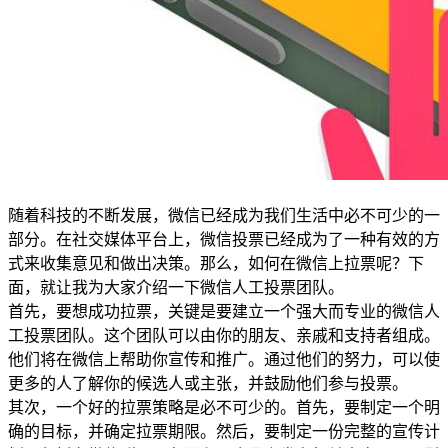
随着科技的不断发展，微信已经成为我们生活中必不可少的一
部分。在社交媒体平台上，微信投票已经成为了一种有效的方
式来收集意见和做出决策。那么，如何在微信上拉票呢？下
面，就让我为大家介绍一下微信人工投票团队。
首先，要想成功拉票，关键是要建立一个强大而专业的微信人
工投票团队。这个团队可以由你的朋友、亲戚和支持者组成。
他们将在微信上帮助你宣传和推广。通过他们的努力，可以使
更多的人了解你的候选人或主张，并鼓励他们参与投票。
其次，一个好的拉票策略是必不可少的。首先，要制定一个明
确的目标，并确定拉票期限。然后，要制定一份完整的宣传计