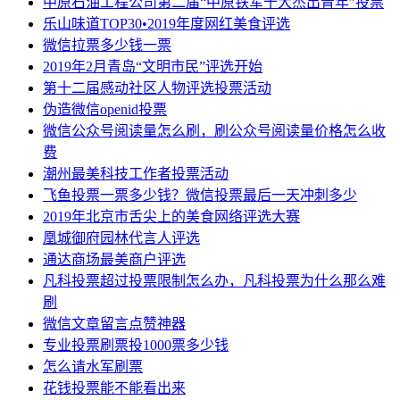
中原石油工程公司第二届“中原铁军十大杰出青年”投票
乐山味道TOP30•2019年度网红美食评选
微信拉票多少钱一票
2019年2月青岛“文明市民”评选开始
第十二届感动社区人物评选投票活动
伪造微信openid投票
微信公众号阅读量怎么刷，刷公众号阅读量价格怎么收
费
潮州最美科技工作者投票活动
飞鱼投票一票多少钱？微信投票最后一天冲刺多少
2019年北京市舌尖上的美食网络评选大赛
凰城御府园林代言人评选
通达商场最美商户评选
凡科投票超过投票限制怎么办，凡科投票为什么那么难
刷
微信文章留言点赞神器
专业投票刷票投1000票多少钱
怎么请水军刷票
花钱投票能不能看出来