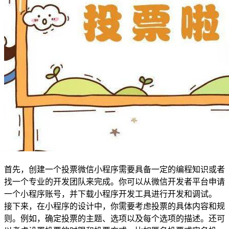
首先，创建一个投票微信小程序需要具备一定的编程知识或者
找一个专业的开发团队来完成。你可以从微信开发者平台申请
一个小程序账号，并下载小程序开发工具进行开发和调试。
接下来，在小程序的设计中，你需要考虑投票的具体内容和规
则。例如，确定投票的主题、选项以及每个选项的描述。还可