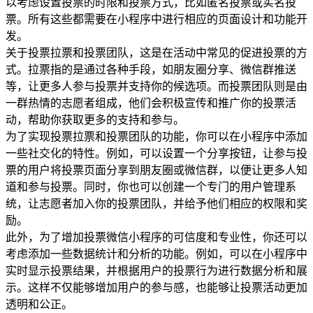
以考虑设置投票的时限和投票方式，比如匿名投票或实名投
票。所有这些都需要在小程序中进行相应的页面设计和功能开
发。
关于投票拉票和投票团队，这是在活动中常见的促进投票的方
式。拉票指的是通过各种手段，如朋友圈分享、微信群推送
等，让更多人参与投票并支持你的候选项。而投票团队则是由
一群热情的志愿者组成，他们会积极宣传和推广你的投票活
动，帮助你获取更多的支持和参与。
为了实现投票拉票和投票团队的功能，你可以在小程序中添加
一些社交化的特性。例如，可以设置一个分享按钮，让参与投
票的用户将投票页面分享到朋友圈或微信群，以便让更多人知
道和参与投票。同时，你也可以创建一个专门的用户管理系
统，让志愿者加入你的投票团队，并给予他们相应的权限和奖
励。
此外，为了增加投票微信小程序的可信度和专业性，你还可以
考虑添加一些数据统计和分析的功能。例如，可以在小程序中
实时显示投票结果，并根据用户的投票行为进行数据分析和展
示。这样不仅能够增加用户的参与感，也能够让投票活动更加
透明和公正。