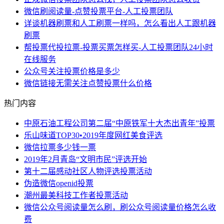
微信刷阅读量-点赞投票平台-人工投票团队
详谈机器刷票和人工刷票一样吗，怎么看出人工跟机器
刷票
帮投票代投拉票-投票买票怎样买-人工投票团队24小时
在线服务
公众号关注投票价格是多少
微信链接无需关注点赞投票什么价格
热门内容
中原石油工程公司第二届“中原铁军十大杰出青年”投票
乐山味道TOP30•2019年度网红美食评选
微信拉票多少钱一票
2019年2月青岛“文明市民”评选开始
第十二届感动社区人物评选投票活动
伪造微信openid投票
潮州最美科技工作者投票活动
微信公众号阅读量怎么刷，刷公众号阅读量价格怎么收
费