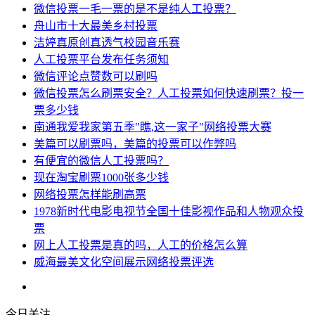
微信投票一毛一票的是不是纯人工投票？
舟山市十大最美乡村投票
洁婷真原创真透气校园音乐赛
人工投票平台发布任务须知
微信评论点赞数可以刷吗
微信投票怎么刷票安全？人工投票如何快速刷票？投一
票多少钱
南通我爱我家第五季"瞧,这一家子"网络投票大赛
美篇可以刷票吗，美篇的投票可以作弊吗
​有便宜的微信人工投票吗？
现在淘宝刷票1000张多少钱
网络投票怎样能刷高票
1978新时代电影电视节全国十佳影视作品和人物观众投
票
网上人工投票是真的吗，人工的价格怎么算
威海最美文化空间展示网络投票评选
今日关注