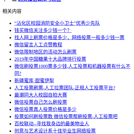
相关内容
“沾化区校园消防安全小卫士”优秀少先队
钱买微信关注多少钱一个？
找人网上刷票价格是多少，网络投票一般多少钱一票
微信留言人工点赞教程
微信限制地区的活动怎么刷票
2019年中国糖果十大品牌排行投票
微信刷投票1000票多少钱,人工投票和机器投票有什么不
同?
新疆蜜库·甜蜜伊犁
人工投票刷票-人工拉票团队-正规人工投票平台?
最潮同大人校园自拍大赛
微信投票自己怎么刷投票
微信投票真人投票价格是多少
投票如何刷投票数 微信投票帮刷投票-人工投票吧
百校联动--寻找我身边的最美物业人
创意与艺术设计系十佳毕业生网络投票