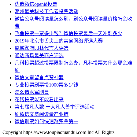
伪造微信openid投票
潮州最美科技工作者投票活动
微信公众号阅读量怎么刷，刷公众号阅读量价格怎么收
费
飞鱼投票一票多少钱？微信投票最后一天冲刺多少
2019年北京市舌尖上的美食网络评选大赛
凰城御府园林代言人评选
通达商场最美商户评选
凡科投票超过投票限制怎么办，凡科投票为什么那么难
刷
微信文章留言点赞神器
专业投票刷票投1000票多少钱
怎么请水军刷票
花钱投票能不能看出来
第七届凡人歌·十大凡人善举评选活动
刷微信文章阅读量产业链
微信刷票如何快速涨票拿第一
Copyright https://www.toupiaotuandui.com Inc All Rights