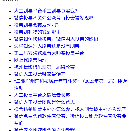
人工刷票平台手工刷票真实么？
微信投票不关注公众号直投会被发现吗
投票刷票会被发现吗?
投票刷礼物的钱到哪里
微信如何快速拉票，微信叫人投票的妙招
怎样知道别人刷票还是没有刷票
第三届安溪铁观音大师赛投票平台
网上代刷票原理
杭州松影俱乐部第一届摄影赛
微信人工投票哪家最便宜
“三亚崖州湾科技城青年奋斗奖” （2020年第一届）评选
活动
人工投票平台之微漂云长苏
微信人工投票团队是什么意思
投票遇到刷票主办方怎么办，找人刷票被主办方发现了
微信免费票刷软件有没有，微信投票刷票软件有没有免
费的
微信安全快速刷票的方法教程