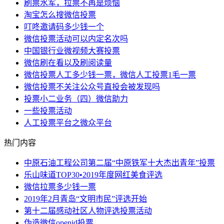
刷票水军，拉票不再是烦恼
淘宝怎么搜微信投票
叮咚邀请码多少钱一个
微信投票活动可以内定名次吗
中国银行业微视频大赛投票
微信刷在看以及刷阅读量
微信投票人工多少钱一票，微信人工投票1毛一票
微信投票不关注公众号直投会被发现吗
投票小二业务（四）微信助力
一些投票活动
人工投票平台之微众平台
热门内容
中原石油工程公司第二届“中原铁军十大杰出青年”投票
乐山味道TOP30•2019年度网红美食评选
微信拉票多少钱一票
2019年2月青岛“文明市民”评选开始
第十二届感动社区人物评选投票活动
伪造微信openid投票