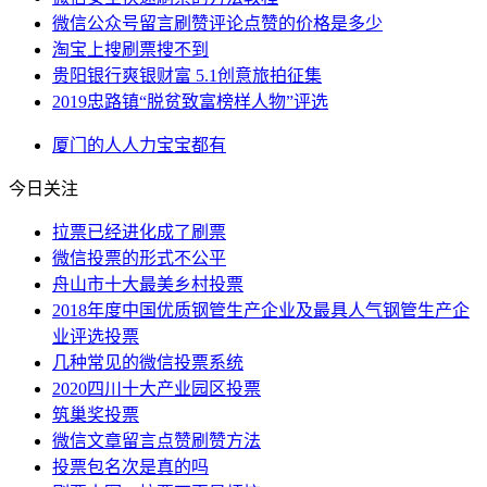
微信公众号留言刷赞评论点赞的价格是多少
淘宝上搜刷票搜不到
贵阳银行爽银财富 5.1创意旅拍征集
2019忠路镇“脱贫致富榜样人物”评选
厦门
的人
人力
宝宝
都有
今日关注
拉票已经进化成了刷票
微信投票的形式不公平
舟山市十大最美乡村投票
2018年度中国优质钢管生产企业及最具人气钢管生产企
业评选投票
几种常见的微信投票系统
2020四川十大产业园区投票
筑巢奖投票
微信文章留言点赞刷赞方法
投票包名次是真的吗