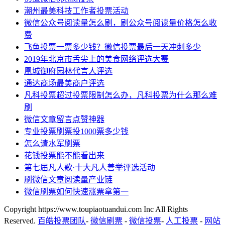
潮州最美科技工作者投票活动
微信公众号阅读量怎么刷，刷公众号阅读量价格怎么收
费
飞鱼投票一票多少钱？微信投票最后一天冲刺多少
2019年北京市舌尖上的美食网络评选大赛
凰城御府园林代言人评选
通达商场最美商户评选
凡科投票超过投票限制怎么办，凡科投票为什么那么难
刷
微信文章留言点赞神器
专业投票刷票投1000票多少钱
怎么请水军刷票
花钱投票能不能看出来
第七届凡人歌·十大凡人善举评选活动
刷微信文章阅读量产业链
微信刷票如何快速涨票拿第一
Copyright https://www.toupiaotuandui.com Inc All Rights
Reserved.
百皓投票团队
-
微信刷票
-
微信投票
-
人工投票
-
网站