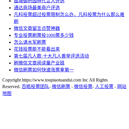
凰城御府园林代言人评选
通达商场最美商户评选
凡科投票超过投票限制怎么办，凡科投票为什么那么难
刷
微信文章留言点赞神器
专业投票刷票投1000票多少钱
怎么请水军刷票
花钱投票能不能看出来
第七届凡人歌·十大凡人善举评选活动
刷微信文章阅读量产业链
微信刷票如何快速涨票拿第一
Copyright https://www.toupiaotuandui.com Inc All Rights
Reserved.
百皓投票团队
-
微信刷票
-
微信投票
-
人工投票
-
网站
地图