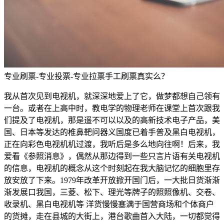
专业刷票-专业投票-专业拉票手工刷票真实么？
我从首次见到电视机，就深深地爱上了它，做梦都想自己领有
一台。或者在上高中时，教电学的物理老师在课堂上首次跟我
们提及了电视机，那是遥不可以以及的高新技术电子产品，美
国、日本等发达的椎鼻靶问器义国度已着手普及黑白电视机，
正在向彩色电视机机过渡，我听后是多么地向往啊！后来，我
爱看《参照消息》，偶然从那边得到一些只言片语有关电视机
的信息，电视机的概念从这个时刻起在我大脑记忆的细胞里存
放安放了下来。1979年改革开放掀开国门后，一大批日货渐渐
渐发展口我国，三菱、松下、理光等牌子的照照像机、交卷、
收录机、黑白电视机等 洋货慢慢塞满于国营商场和个体商户
的货摊，走在县城的大街上，港台歌曲首入大陆，一切都觉得