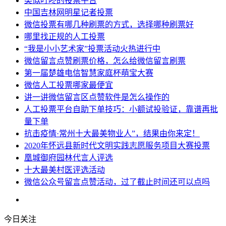
类似叮咚的投票平台
中国吉林网明星记者投票
微信投票有哪几种刷票的方式，选择哪种刷票好
哪里找正规的人工投票
“我是小小艺术家”投票活动火热进行中
微信留言点赞刷票价格，怎么给微信留言刷票
第一届楚雄电信智慧家庭杯萌宝大赛
微信人工投票哪家最便宜
讲一讲微信留言区点赞软件是怎么操作的
人工投票平台自助下单技巧：小额试投验证，靠谱再批
量下单
抗击疫情·常州十大最美物业人”，结果由你来定！
2020年怀远县新时代文明实践志愿服务项目大赛投票
凰城御府园林代言人评选
十大最美村医评选活动
微信公众号留言点赞活动，过了截止时间还可以点吗
今日关注