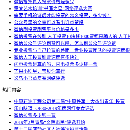
微信投票真人投票价格是多少
童梦艺术培训“书画之星”网络评选大赛
需要手机验证后才能投票的怎么投票，多少钱？
公众号里的文章可以看出谁点赞吗
微信刷投票刷票平台价格是多少
微信投票在线刷 人工投票10块钱1000票都是骗人的 人
微信公众号评论刷赞可以吗，怎么刷公众号评论赞
专业投票与自己拉票的差距—专业投票团队的投票速度很
微信人工投票刷票速度有多快？
闪电投票是真的吗，闪电投票多少钱一票
芒果小剧星，宝贝你真行
义乌小书童复赛网络评选
热门内容
中原石油工程公司第二届“中原铁军十大杰出青年”投票
乐山味道TOP30•2019年度网红美食评选
微信拉票多少钱一票
2019年2月青岛“文明市民”评选开始
第十二届感动社区人物评选投票活动