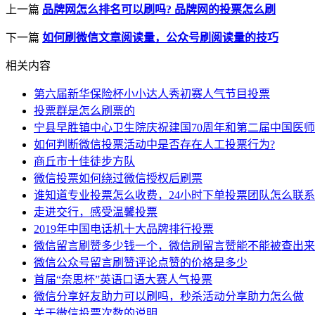
上一篇
品牌网怎么排名可以刷吗? 品牌网的投票怎么刷
下一篇
如何刷微信文章阅读量，公众号刷阅读量的技巧
相关内容
第六届新华保险杯小小达人秀初赛人气节目投票
投票群是怎么刷票的
宁县早胜镇中心卫生院庆祝建国70周年和第二届中国医师
如何判断微信投票活动中是否存在人工投票行为?
商丘市十佳徒步方队
微信投票如何绕过微信授权后刷票
谁知道专业投票怎么收费，24小时下单投票团队怎么联系
走进交行，感受温馨投票
2019年中国电话机十大品牌排行投票
微信留言刷赞多少钱一个，微信刷留言赞能不能被查出来
微信公众号留言刷赞评论点赞的价格是多少
首届“奈思杯”英语口语大赛人气投票
微信分享好友助力可以刷吗，秒杀活动分享助力怎么做
关于微信投票次数的说明