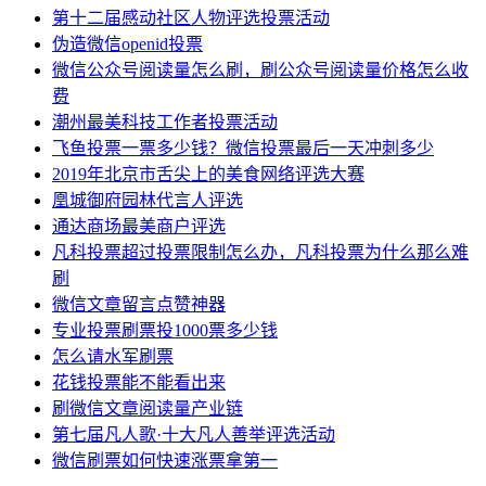
第十二届感动社区人物评选投票活动
伪造微信openid投票
微信公众号阅读量怎么刷，刷公众号阅读量价格怎么收
费
潮州最美科技工作者投票活动
飞鱼投票一票多少钱？微信投票最后一天冲刺多少
2019年北京市舌尖上的美食网络评选大赛
凰城御府园林代言人评选
通达商场最美商户评选
凡科投票超过投票限制怎么办，凡科投票为什么那么难
刷
微信文章留言点赞神器
专业投票刷票投1000票多少钱
怎么请水军刷票
花钱投票能不能看出来
刷微信文章阅读量产业链
第七届凡人歌·十大凡人善举评选活动
微信刷票如何快速涨票拿第一