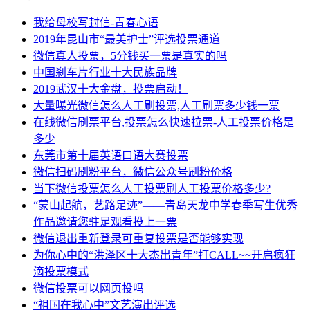
我给母校写封信-青春心语
2019年昆山市“最美护士”评选投票通道
微信真人投票，5分钱买一票是真实的吗
中国刹车片行业十大民族品牌
2019武汉十大金盘，投票启动！
大量曝光微信怎么人工刷投票,人工刷票多少钱一票
在线微信刷票平台,投票怎么快速拉票-人工投票价格是
多少
东莞市第十届英语口语大赛投票
微信扫码刷粉平台，微信公众号刷粉价格
当下微信投票怎么人工投票刷人工投票价格多少?
“蒙山起航，艺路足迹”——青岛天龙中学春季写生优秀
作品邀请您驻足观看投上一票
微信退出重新登录可重复投票是否能够实现
为你心中的“洪泽区十大杰出青年”打CALL~~开启疯狂
滴投票模式
微信投票可以网页投吗
“祖国在我心中”文艺演出评选