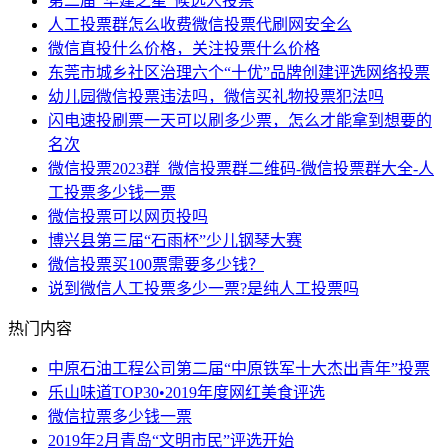
第二届“华建之星”候选人投票
人工投票群怎么收费微信投票代刷网安全么
微信直投什么价格，关注投票什么价格
东莞市城乡社区治理六个“十优”品牌创建评选网络投票
幼儿园微信投票违法吗，微信买礼物投票犯法吗
闪电速投刷票一天可以刷多少票，怎么才能拿到想要的
名次
微信投票2023群_微信投票群二维码-微信投票群大全-人
工投票多少钱一票
微信投票可以网页投吗
博兴县第三届“石雨杯”少儿钢琴大赛
微信投票买100票需要多少钱？
说到微信人工投票多少一票?是纯人工投票吗
热门内容
中原石油工程公司第二届“中原铁军十大杰出青年”投票
乐山味道TOP30•2019年度网红美食评选
微信拉票多少钱一票
2019年2月青岛“文明市民”评选开始