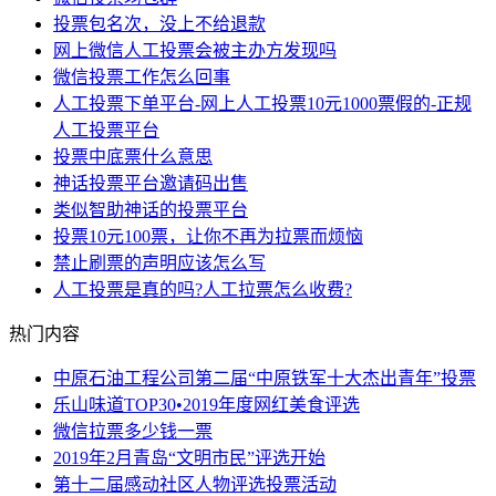
投票包名次，没上不给退款
网上微信人工投票会被主办方发现吗
微信投票工作怎么回事
人工投票下单平台-网上人工投票10元1000票假的-正规
人工投票平台
投票中底票什么意思
神话投票平台邀请码出售
类似智助神话的投票平台
投票10元100票，让你不再为拉票而烦恼
禁止刷票的声明应该怎么写
人工投票是真的吗?人工拉票怎么收费?
热门内容
中原石油工程公司第二届“中原铁军十大杰出青年”投票
乐山味道TOP30•2019年度网红美食评选
微信拉票多少钱一票
2019年2月青岛“文明市民”评选开始
第十二届感动社区人物评选投票活动