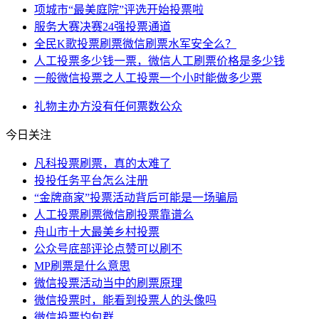
项城市“最美庭院”评选开始投票啦
服务大赛决赛24强投票通道
全民K歌投票刷票微信刷票水军安全么？
人工投票多少钱一票，微信人工刷票价格是多少钱
一般微信投票之人工投票一个小时能做多少票
礼物
主办方
没有任何
票数
公众
今日关注
凡科投票刷票，真的太难了
投投任务平台怎么注册
“金牌商家”投票活动背后可能是一场骗局
人工投票刷票微信刷投票靠谱么
舟山市十大最美乡村投票
公众号底部评论点赞可以刷不
MP刷票是什么意思
微信投票活动当中的刷票原理
微信投票时，能看到投票人的头像吗
微信投票均包群