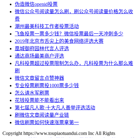
伪造微信openid投票
微信公众号阅读量怎么刷，刷公众号阅读量价格怎么收
费
潮州最美科技工作者投票活动
飞鱼投票一票多少钱？微信投票最后一天冲刺多少
2019年北京市舌尖上的美食网络评选大赛
凰城御府园林代言人评选
通达商场最美商户评选
凡科投票超过投票限制怎么办，凡科投票为什么那么难
刷
微信文章留言点赞神器
专业投票刷票投1000票多少钱
怎么请水军刷票
花钱投票能不能看出来
第七届凡人歌·十大凡人善举评选活动
刷微信文章阅读量产业链
微信刷票如何快速涨票拿第一
Copyright https://www.toupiaotuandui.com Inc All Rights