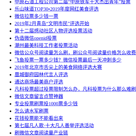
中原石油工程公司第二届“中原铁军十大杰出青年”投票
乐山味道TOP30•2019年度网红美食评选
微信拉票多少钱一票
2019年2月青岛“文明市民”评选开始
第十二届感动社区人物评选投票活动
伪造微信openid投票
潮州最美科技工作者投票活动
微信公众号阅读量怎么刷，刷公众号阅读量价格怎么收费
飞鱼投票一票多少钱？微信投票最后一天冲刺多少
2019年北京市舌尖上的美食网络评选大赛
凰城御府园林代言人评选
通达商场最美商户评选
凡科投票超过投票限制怎么办，凡科投票为什么那么难刷
微信文章留言点赞神器
专业投票刷票投1000票多少钱
怎么请水军刷票
花钱投票能不能看出来
第七届凡人歌·十大凡人善举评选活动
刷微信文章阅读量产业链