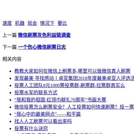
速度
机器
就会
情况下
要比
上一篇
微信刷票灰色利益链调查
下一篇
一个伤心微信刷票日志
相关内容
教教大家如何在微信上刷票多,哪里可以做微信真人刷票
发现最美 寻找感动丨卓亚集团2018年度最美卓亚人评选
投票人工团队8元1000票投票群-刷票群-拉票群真实么
投票水军的联系方式
“我和我的祖国·红领巾献礼70周年”书画大赛
微信投票怎么刷票安全？人工投票如何快速刷票？投一票
“我心中的最美网点”——和平篇
找人人工刷票可以看出来吗
投票有什么诀窍