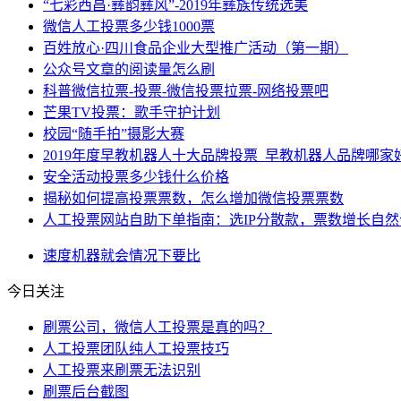
“七彩西昌·彝韵彝风”-2019年彝族传统选美
微信人工投票多少钱1000票
百姓放心·四川食品企业大型推广活动（第一期）
公众号文章的阅读量怎么刷
科普微信拉票-投票-微信投票拉票-网络投票吧
芒果TV投票：歌手守护计划
校园“随手拍”摄影大赛
2019年度早教机器人十大品牌投票_早教机器人品牌哪家
安全活动投票多少钱什么价格
揭秘如何提高投票票数，怎么增加微信投票票数
人工投票网站自助下单指南：选IP分散款，票数增长自然
速度
机器
就会
情况下
要比
今日关注
刷票公司，微信人工投票是真的吗？
人工投票团队纯人工投票技巧
人工投票来刷票无法识别
刷票后台截图