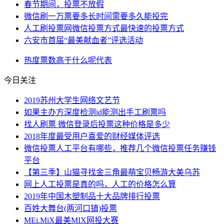
春节期间，投票不放假
微信刷一万票要多长时间需要多久能投完
人工刷投票网微信投票方式最快速的投票方式
六安市首届“最美献血者”评选活动
热度
票数
高于
什么呢
代表
今日关注
2019苏州大学生网络文艺节
如果主办方深度检测id能测出手工刷票吗
找人刷票 微信登录后投票这种价格是多少
2018年度最受用户喜爱的财经媒体评选
微信投票人工平台有哪些，推荐几个微信投票任务赚钱
平台
【第三季】山猫寻找金三角最萌宝贝畅游大美乌苏
网上人工投票是真的吗，人工的价格怎么算
2019年中国木塑制品十大品牌排行投票
百姓大舞台(两河口镇)投票
MEi.MiX最美MIX网投大赛