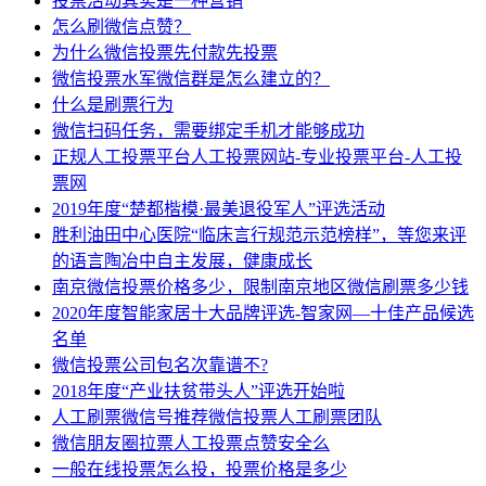
投票活动其实是一种营销
怎么刷微信点赞？
为什么微信投票先付款先投票
微信投票水军微信群是怎么建立的？
什么是刷票行为
微信扫码任务，需要绑定手机才能够成功
正规人工投票平台人工投票网站-专业投票平台-人工投
票网
2019年度“楚都楷模·最美退役军人”评选活动
胜利油田中心医院“临床言行规范示范榜样”，等您来评
的语言陶冶中自主发展，健康成长
南京微信投票价格多少，限制南京地区微信刷票多少钱
2020年度智能家居十大品牌评选-智家网—十佳产品候选
名单
微信投票公司包名次靠谱不?
2018年度“产业扶贫带头人”评选开始啦
人工刷票微信号推荐微信投票人工刷票团队
微信朋友圈拉票人工投票点赞安全么
一般在线投票怎么投，投票价格是多少