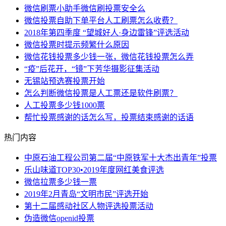
微信刷票小助手微信刷投票安全么
微信投票自助下单平台人工刷票怎么收费？
2018年第四季度 “望城好人·身边雷锋”评选活动
微信投票时提示频繁什么原因
微信花钱投票多少钱一张，微信花钱投票怎么弄
“疫”后花开，“镜”下芳华摄影征集活动
无锡站预选赛投票开始
怎么判断微信投票是人工票还是软件刷票？
人工投票多少钱1000票
帮忙投票感谢的话怎么写，投票结束感谢的话语
热门内容
中原石油工程公司第二届“中原铁军十大杰出青年”投票
乐山味道TOP30•2019年度网红美食评选
微信拉票多少钱一票
2019年2月青岛“文明市民”评选开始
第十二届感动社区人物评选投票活动
伪造微信openid投票