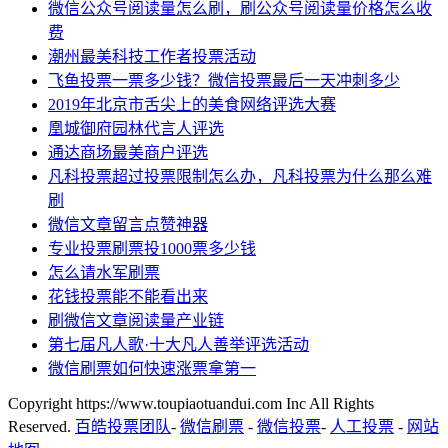
微信公众号阅读量怎么刷，刷公众号阅读量价格怎么收
费
潮州最美科技工作者投票活动
飞鱼投票一票多少钱？微信投票最后一天冲刺多少
2019年北京市舌尖上的美食网络评选大赛
凰城御府园林代言人评选
通达商场最美商户评选
凡科投票超过投票限制怎么办，凡科投票为什么那么难
刷
微信文章留言点赞神器
专业投票刷票投1000票多少钱
怎么请水军刷票
花钱投票能不能看出来
刷微信文章阅读量产业链
第七届凡人歌·十大凡人善举评选活动
微信刷票如何快速涨票拿第一
Copyright https://www.toupiaotuandui.com Inc All Rights
Reserved.
百皓投票团队
-
微信刷票
-
微信投票
-
人工投票
-
网站