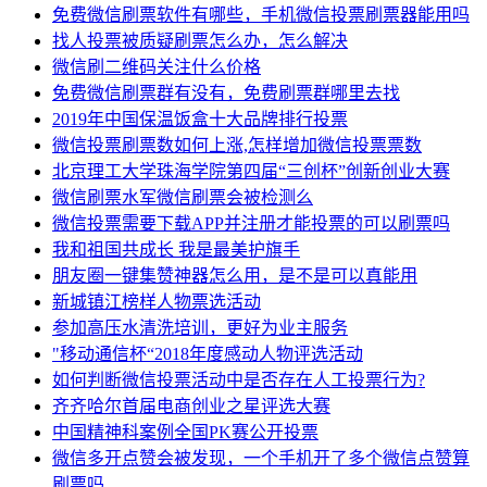
免费微信刷票软件有哪些，手机微信投票刷票器能用吗
找人投票被质疑刷票怎么办，怎么解决
微信刷二维码关注什么价格
免费微信刷票群有没有，免费刷票群哪里去找
2019年中国保温饭盒十大品牌排行投票
微信投票刷票数如何上涨,怎样增加微信投票票数
北京理工大学珠海学院第四届“三创杯”创新创业大赛
微信刷票水军微信刷票会被检测么
微信投票需要下载APP并注册才能投票的可以刷票吗
我和祖国共成长 我是最美护旗手
朋友圈一键集赞神器怎么用，是不是可以真能用
新城镇江榜样人物票选活动
参加高压水清洗培训，更好为业主服务
"移动通信杯“2018年度感动人物评选活动
如何判断微信投票活动中是否存在人工投票行为?
齐齐哈尔首届电商创业之星评选大赛
中国精神科案例全国PK赛公开投票
微信多开点赞会被发现，一个手机开了多个微信点赞算
刷票吗