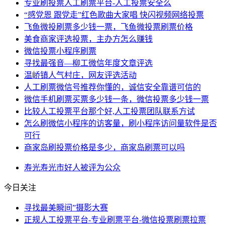
专业刷投票人工刷票平台-人工投票安全么
“感党恩 跟党走”红色歌曲大家唱 快闪视频网络投票
飞鱼微投刷票多少钱一票，飞鱼微投票刷票价格
美食商家评选投票，主办方怎么赚钱
微信投票小程序刷票
寻找最强音—柳工微信年度文章评选
温峤镇人气村庄，网友评选活动
人工刷票微信号推荐你懂的，诚信安全靠谱可信的
微信手机刷票买票多少钱一条，微信投票多少钱一票
比较人工投票平台那个好,人工投票团队联系方试
怎么刷微信小程序的访客量，刷小程序访问量软件是否
可行
商家岛刷投票价格是多少，商家岛刷票可以吗
寿光
寿光市
好人
被评为
公众
今日关注
寻找最美瞬间”摄影大赛
正规人工投票平台-专业刷票平台-微信投票刷票拉票