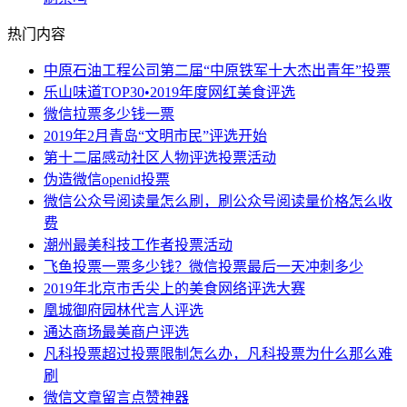
热门内容
中原石油工程公司第二届“中原铁军十大杰出青年”投票
乐山味道TOP30•2019年度网红美食评选
微信拉票多少钱一票
2019年2月青岛“文明市民”评选开始
第十二届感动社区人物评选投票活动
伪造微信openid投票
微信公众号阅读量怎么刷，刷公众号阅读量价格怎么收
费
潮州最美科技工作者投票活动
飞鱼投票一票多少钱？微信投票最后一天冲刺多少
2019年北京市舌尖上的美食网络评选大赛
凰城御府园林代言人评选
通达商场最美商户评选
凡科投票超过投票限制怎么办，凡科投票为什么那么难
刷
微信文章留言点赞神器