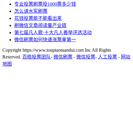
专业投票刷票投1000票多少钱
怎么请水军刷票
花钱投票能不能看出来
刷微信文章阅读量产业链
第七届凡人歌·十大凡人善举评选活动
微信刷票如何快速涨票拿第一
Copyright https://www.toupiaotuandui.com Inc All Rights
Reserved.
百皓投票团队
-
微信刷票
-
微信投票
-
人工投票
-
网站
地图