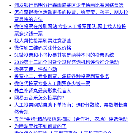
浦发银行昆明分行霖雨路赛区少年绘画比赛网络票选
怎样获得微信活动更多的投票，给宝宝，孩子，朋友拉
票最快的方法
微信投票在线刷网站 专业人工投票团队-网上找人拉投
票多少钱一票
找人帮忙投票刷票注意那些
微信刷二维码关注什么价格
51微投票和小鸟投票其实是两种不同的投票系统
2019第十三届全国暨全过程咨询机构评价推介活动
微笑天使，怦然心动
投票小二，专业刷票，承接各种投票刷票业务
微信代投票专业人工刷票多少钱一票
养血补肾丸最美形象代言人
网易云音乐怎么投票的？
人工投票网站自助下单指南：选IP分散款，票数增长自
然合规
五莲“金牌”精品樱桃采摘园（合作社、农场）评选活动
为啥淘宝找不到刷票的了