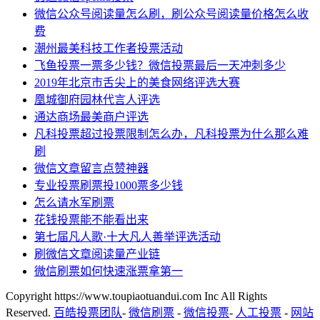
微信公众号阅读量怎么刷，刷公众号阅读量价格怎么收
费
潮州最美科技工作者投票活动
飞鱼投票一票多少钱？微信投票最后一天冲刺多少
2019年北京市舌尖上的美食网络评选大赛
凰城御府园林代言人评选
通达商场最美商户评选
凡科投票超过投票限制怎么办，凡科投票为什么那么难
刷
微信文章留言点赞神器
专业投票刷票投1000票多少钱
怎么请水军刷票
花钱投票能不能看出来
第七届凡人歌·十大凡人善举评选活动
刷微信文章阅读量产业链
微信刷票如何快速涨票拿第一
Copyright https://www.toupiaotuandui.com Inc All Rights
Reserved.
百皓投票团队
-
微信刷票
-
微信投票
-
人工投票
-
网站