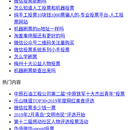
微信投票能刷吗
怎么知道人工投票和机器投票
纯手工投票10块钱1000票骗人的-专业投票平台-人工投
票网站
机器刷票的ip地址一样吗
淘差事停服还有更好的吗
微信公众号二维码关注量购买
微信投票系统系列小手投票
怎么学刷票
梅州十大公益人物投票
机器刷票能查出来吗
热门内容
中原石油工程公司第二届“中原铁军十大杰出青年”投票
乐山味道TOP30•2019年度网红美食评选
微信拉票多少钱一票
2019年2月青岛“文明市民”评选开始
第十二届感动社区人物评选投票活动
伪造微信openid投票