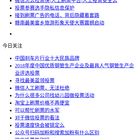
微信怎么拉票快-人工刷票平台-人工投票安全么
投票参赛选手隐私信息保护
接到刷票广告的电话，背后隐藏着套路
赣南最美畲乡旅游形象天使大赛震撼启动
今日关注
中国刹车片行业十大民族品牌
2018年度中国优质钢管生产企业及最具人气钢管生产企
业评选投票
寻找最美蓝领投票
微信人工刷票，无法杜绝
为什么很多公司找幼儿园做投票活动
淘宝上刷票价格不再便宜
可以帮忙刷票的水军
对于微信投票的看法
投票速度快会被锁定么
公众号扫码加粉和搜索加粉有什么区别