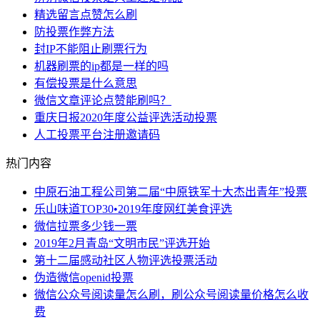
精选留言点赞怎么刷
​防投票作弊方法
封IP不能阻止刷票行为
机器刷票的ip都是一样的吗
有偿投票是什么意思
微信文章评论点赞能刷吗？
重庆日报2020年度公益评选活动投票
人工投票平台注册邀请码
热门内容
中原石油工程公司第二届“中原铁军十大杰出青年”投票
乐山味道TOP30•2019年度网红美食评选
微信拉票多少钱一票
2019年2月青岛“文明市民”评选开始
第十二届感动社区人物评选投票活动
伪造微信openid投票
微信公众号阅读量怎么刷，刷公众号阅读量价格怎么收
费