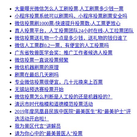
大量曝光微信怎么人工刷投票,人工刷票多少钱一票
小程序投票系统可以刷票吗，小程序投票刷票安全吗
微信投票刷1000票-快速提升投票数-人工票更放心
真人投票平台，人工投票团队24小时在线-人工拉票团队
微信投票送礼物一个点是多少钱，送礼物的钱归谁了
微信人工票群0.2一票，有便宜的人工投票吗
广东省牧兽医学会奖：推广工作者候选人投票
微信投票一直说投票频繁
微信机器刷票的原理
刷票在最后几天刷吗
专业微信投票很便宜，几十元换来上百票
无锡站预选赛投票开始
微信投票怎么判断是人工投的还是机器投的？
清远市时代楷模和道德模范投票活动
2019年度凤凰县民族中医院“最美医生”和“最美护士”评
选活动开启啦！
我为景区代言”讲解员
请为你心中的“最美普医人”投票