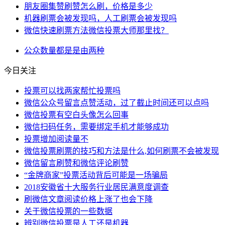
朋友圈集赞刷赞怎么刷，价格是多少
机器刷票会被发现吗，人工刷票会被发现吗
微信快速刷票方法微信投票大师那里找？
公众
数量
都是
是由
两种
今日关注
投票可以找两家帮忙投票吗
微信公众号留言点赞活动，过了截止时间还可以点吗
微信投票有空白头像怎么回事
微信扫码任务，需要绑定手机才能够成功
投票增加阅读量不
微信投票刷票的技巧和方法是什么,如何刷票不会被发现
微信留言刷赞和微信评论刷赞
“金牌商家”投票活动背后可能是一场骗局
2018安徽省十大服务行业居民满意度调查
刷微信文章阅读价格上涨了也会下降
关于微信投票的一些数据
辨别微信投票是人工还是机器