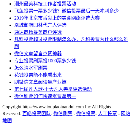
潮州最美科技工作者投票活动
飞鱼投票一票多少钱？微信投票最后一天冲刺多少
2019年北京市舌尖上的美食网络评选大赛
凰城御府园林代言人评选
通达商场最美商户评选
凡科投票超过投票限制怎么办，凡科投票为什么那么难
刷
微信文章留言点赞神器
专业投票刷票投1000票多少钱
怎么请水军刷票
花钱投票能不能看出来
刷微信文章阅读量产业链
第七届凡人歌·十大凡人善举评选活动
微信刷票如何快速涨票拿第一
Copyright https://www.toupiaotuandui.com Inc All Rights
Reserved.
百皓投票团队
-
微信刷票
-
微信投票
-
人工投票
-
网站
地图