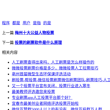
程序
都是
用户
是指
的是
上一篇
梅州十大公益人物投票
下一篇
投票的刷票软件是什么原理
相关内容
人工刷票查得出来吗，人工刷票是怎么样操作的
微微投票刷票价格是多少，微微投票人工拉票技巧
亳州首届微型生态环保课评选活动
刷投票-帮投票-微信投票刷票微信刷票团队-刷票技巧-人
又一个投票平台宣布关闭，投票行业进入寒冬
最美教师评选邀您来投票
专业刷票app人工投票平台那个好？
宜春市最美创业者网络评选投票开始啦
微信互赞群5000人以上的有没有，微信互投群万人群