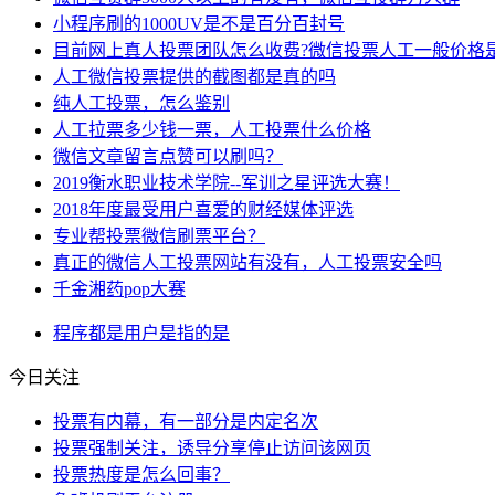
小程序刷的1000UV是不是百分百封号
目前网上真人投票团队怎么收费?微信投票人工一般价格
人工微信投票提供的截图都是真的吗
纯人工投票，怎么鉴别
人工拉票多少钱一票，人工投票什么价格
微信文章留言点赞可以刷吗？
2019衡水职业技术学院--军训之星评选大赛！
2018年度最受用户喜爱的财经媒体评选
专业帮投票微信刷票平台？
真正的微信人工投票网站有没有，人工投票安全吗
千金湘药pop大赛
程序
都是
用户
是指
的是
今日关注
​投票有内幕，有一部分是内定名次
投票强制关注，诱导分享停止访问该网页
投票热度是怎么回事？