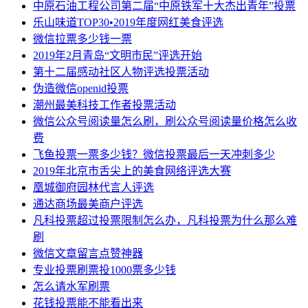
中原石油工程公司第二届“中原铁军十大杰出青年”投票
乐山味道TOP30•2019年度网红美食评选
微信拉票多少钱一票
2019年2月青岛“文明市民”评选开始
第十二届感动社区人物评选投票活动
伪造微信openid投票
潮州最美科技工作者投票活动
微信公众号阅读量怎么刷，刷公众号阅读量价格怎么收
费
飞鱼投票一票多少钱？微信投票最后一天冲刺多少
2019年北京市舌尖上的美食网络评选大赛
凰城御府园林代言人评选
通达商场最美商户评选
凡科投票超过投票限制怎么办，凡科投票为什么那么难
刷
微信文章留言点赞神器
专业投票刷票投1000票多少钱
怎么请水军刷票
花钱投票能不能看出来