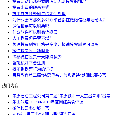
投票活动出现被暂时冻结无法投票的情况
投票水军的联系方式
被主办方怀疑刷票给如何处理
为什么会有那么多公众平台都在做微信投票活动呢？
微信投票可以刷票吗
什么软件可以刷微信投票
​人工刷票但是票不增加
极速投票刷票价格是多少，极速投票刷票可以吗
微信投票投手新职业
揭秘微信投票一天能赚多少
鲁班机刷平台注册
找不到刷票行为的证据
百胜教育第三届“感恩母亲，为您诵诗”朗诵比赛投票
热门内容
中原石油工程公司第二届“中原铁军十大杰出青年”投票
乐山味道TOP30•2019年度网红美食评选
微信拉票多少钱一票
2019年2月青岛“文明市民”评选开始