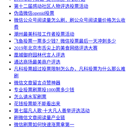
第十二届感动社区人物评选投票活动
伪造微信openid投票
微信公众号阅读量怎么刷，刷公众号阅读量价格怎么收
费
潮州最美科技工作者投票活动
飞鱼投票一票多少钱？微信投票最后一天冲刺多少
2019年北京市舌尖上的美食网络评选大赛
凰城御府园林代言人评选
通达商场最美商户评选
凡科投票超过投票限制怎么办，凡科投票为什么那么难
刷
微信文章留言点赞神器
专业投票刷票投1000票多少钱
怎么请水军刷票
花钱投票能不能看出来
第七届凡人歌·十大凡人善举评选活动
刷微信文章阅读量产业链
微信刷票如何快速涨票拿第一