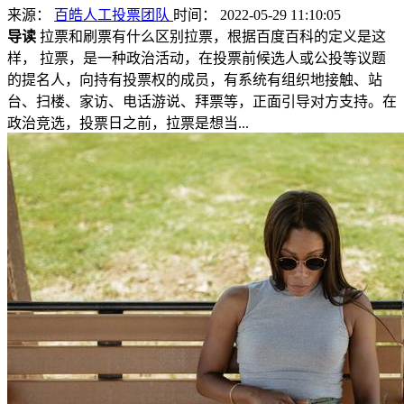
来源：
百皓人工投票团队
时间： 2022-05-29 11:10:05
导读
拉票和刷票有什么区别拉票，根据百度百科的定义是这
样， 拉票，是一种政治活动，在投票前候选人或公投等议题
的提名人，向持有投票权的成员，有系统有组织地接触、站
台、扫楼、家访、电话游说、拜票等，正面引导对方支持。在
政治竞选，投票日之前，拉票是想当...