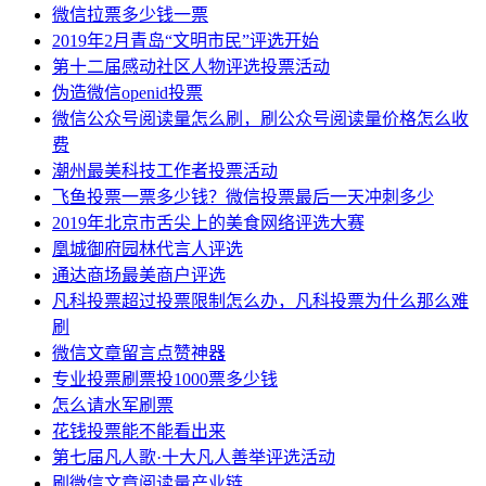
微信拉票多少钱一票
2019年2月青岛“文明市民”评选开始
第十二届感动社区人物评选投票活动
伪造微信openid投票
微信公众号阅读量怎么刷，刷公众号阅读量价格怎么收
费
潮州最美科技工作者投票活动
飞鱼投票一票多少钱？微信投票最后一天冲刺多少
2019年北京市舌尖上的美食网络评选大赛
凰城御府园林代言人评选
通达商场最美商户评选
凡科投票超过投票限制怎么办，凡科投票为什么那么难
刷
微信文章留言点赞神器
专业投票刷票投1000票多少钱
怎么请水军刷票
花钱投票能不能看出来
第七届凡人歌·十大凡人善举评选活动
刷微信文章阅读量产业链