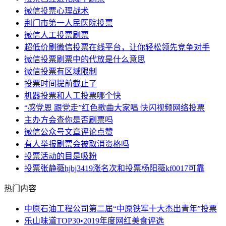
微信投票心理战术
荆门市第一人民医院投票
微信人工投票刷票
超低价刷微信投票在线平台，让你轻松领先竞争对手
微信投票刷票中的代放是什么意思
微信投票有区域限制
投票时间提前截止了
机器投票和人工投票哪个快
“感党恩 跟党走”红色歌曲大家唱 快闪视频网络投票
主办方会查你是否刷票吗
微信公众号文章评论点赞
有人举报刷票会被取消资格吗
投票活动的目是吸粉
投票张静薇hjbj3419涨名次和投票杨阳薇kf0017可靠
热门内容
中原石油工程公司第二届“中原铁军十大杰出青年”投票
乐山味道TOP30•2019年度网红美食评选