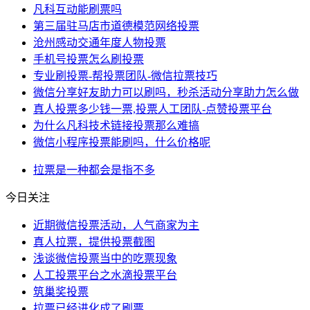
凡科互动能刷票吗
第三届驻马店市道德模范网络投票
沧州感动交通年度人物投票
手机号投票怎么刷投票
专业刷投票-帮投票团队-微信拉票技巧
微信分享好友助力可以刷吗，秒杀活动分享助力怎么做
真人投票多少钱一票,投票人工团队-点赞投票平台
为什么凡科技术链接投票那么难搞
微信小程序投票能刷吗，什么价格呢
拉票
是一种
都会
是指
不多
今日关注
近期微信投票活动，人气商家为主
真人拉票，提供投票截图
浅谈微信投票当中的吃票现象
人工投票平台之水滴投票平台
筑巢奖投票
拉票已经进化成了刷票