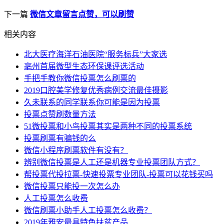
下一篇
微信文章留言点赞，可以刷赞
相关内容
北大医疗海洋石油医院“服务标兵”大家选
亳州首届微型生态环保课评选活动
手把手教你微信投票怎么刷票的
2019口腔美学修复优秀病例交流最佳摄影
久未联系的同学联系你可能是因为投票
投票点赞刷数量方法
51微投票和小鸟投票其实是两种不同的投票系统
投票刷票有骗钱的么
微信小程序刷票软件有没有？
辨别微信投票是人工还是机器专业投票团队方式？
帮投票代投拉票-快速投票专业团队-投票可以花钱买吗
微信投票只能投一次怎么办
人工投票怎么收费
微信刷票小助手人工投票怎么收费？
2019年雅安最具特色扶贫产品