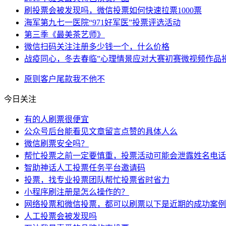
刷投票会被发现吗，微信投票如何快速拉票1000票
海军第九七一医院“971好军医”投票评选活动
第三季《最美茶艺师》
微信扫码关注注册多少钱一个，什么价格
战疫同心，冬去春临”心理情景应对大赛初赛微视频作品
原则
客户
尾款
我不
他不
今日关注
有的人刷票很便宜
公众号后台能看见文章留言点赞的具体人么
微信刷票安全吗？
帮忙投票之前一定要慎重，投票活动可能会泄露姓名电话
智助神话人工投票任务平台邀请码
投票，找专业投票团队帮忙投票省时省力
小程序刷注册是怎么操作的？
网络投票和微信投票，都可以刷票以下是近期的成功案例
人工投票会被发现吗