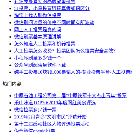
石油我最喜爱的品牌故事投票
51投票，小鸟投票链接真假如何区分
淘宝上找人刷微信投票
微信刷阅读量的价格不同时期有所波动
网上人工投票是真的吗
微信刷票基本原理讲解
怎么知道人工投票和机器投票
人工投票怎么收费？投票团队怎么拉票安全高效？
小程序刷量多少钱一个
公众号刷阅读量软件下载
纯手工投票10块钱1000票骗人的-专业投票平台-人工投票
热门内容
中原石油工程公司第二届“中原铁军十大杰出青年”投票
乐山味道TOP30•2019年度网红美食评选
微信拉票多少钱一票
2019年2月青岛“文明市民”评选开始
第十二届感动社区人物评选投票活动
伪造微信openid投票