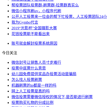
帮投票团队投票群-刷票群-拉票群真实么
微信小程序刷uv，小程序代刷
公开人工投票来一位会的帮下忙投票，人工投票团队24
我为Gymbo代言
2019“光影杯”全国摄影大赛
花钱投票能不能看出来
账号
就会
解封
投票系统
原因
今日关注
微信封号让销售人员寸步难行
投票中底票什么意思
幼儿园免费提供奖品办投票活动是骗局
怎么找人投票刷票
机器刷票的ip都是一样的吗
网上人工投票是真的吗
微信投票需要微信授权的情况下,是否能进行刷票
投票购买礼物的分成比例