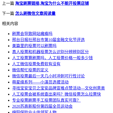
上一篇
淘宝刷票链接,淘宝为什么不能开投票店铺
下一篇
怎么刷微信文章阅读量
相关内容
刷票会导致网站瘫痪吗
邢台日报社邢台市第10届金融文化节评选
美篇里的投票可以刷票吗
真人投票和机器投票怎么识别分辨辨别区分
人工投票算刷票吗，人工投票价格一般多少钱
人工微信投票免费软有没有
微信帮忙投票的定义
微信投票最后一天几小时冲刺可行性讨论
萌星缘系列——小演员选拔活动
寻找宝安宝贝之宝安品牌宣推点赞活动—文化创意类
人工投票会被系统查出来吗？微信投票怎么拉票快
专业投票刷票手工投票团队真实可靠？
2020苏高新股份第四届全员运动会
绵阳保险业十佳领军人物