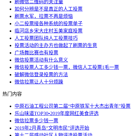
刷微信二维码的关注量
如何分辨是不是真正的人工投票
刷票水军，拉票不再是烦恼
小二投票接各种系统的投票单子
临河店乡宋大庄村五美家庭投票
人工投票团队纯人工投票技巧
投票活动的主办方也做起了刷票的生意
广场舞比赛也有投票
微信投票活动有什么意义
微信投票人工多少钱一票，微信人工投票1毛一票
破解微信登录投票的方法
微信拉票让人十分烦躁
热门内容
中原石油工程公司第二届“中原铁军十大杰出青年”投票
乐山味道TOP30•2019年度网红美食评选
微信拉票多少钱一票
2019年2月青岛“文明市民”评选开始
第十二届感动社区人物评选投票活动