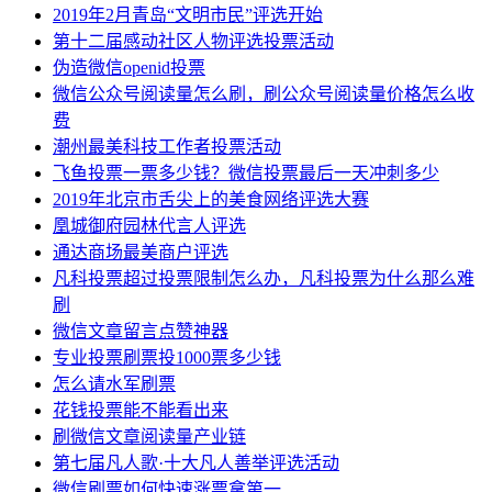
2019年2月青岛“文明市民”评选开始
第十二届感动社区人物评选投票活动
伪造微信openid投票
微信公众号阅读量怎么刷，刷公众号阅读量价格怎么收
费
潮州最美科技工作者投票活动
飞鱼投票一票多少钱？微信投票最后一天冲刺多少
2019年北京市舌尖上的美食网络评选大赛
凰城御府园林代言人评选
通达商场最美商户评选
凡科投票超过投票限制怎么办，凡科投票为什么那么难
刷
微信文章留言点赞神器
专业投票刷票投1000票多少钱
怎么请水军刷票
花钱投票能不能看出来
刷微信文章阅读量产业链
第七届凡人歌·十大凡人善举评选活动
微信刷票如何快速涨票拿第一