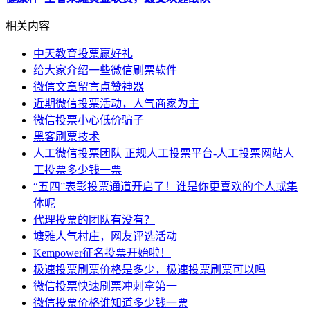
相关内容
中天教育投票赢好礼
给大家介绍一些微信刷票软件
微信文章留言点赞神器
近期微信投票活动，人气商家为主
微信投票小心低价骗子
黑客刷票技术
人工微信投票团队 正规人工投票平台-人工投票网站人
工投票多少钱一票
“五四”表彰投票通道开启了！谁是你更喜欢的个人或集
体呢
代理投票的团队有没有？
塘雅人气村庄，网友评选活动
Kempower征名投票开始啦！
极速投票刷票价格是多少，极速投票刷票可以吗
微信投票快速刷票冲刺拿第一
微信投票价格谁知道多少钱一票