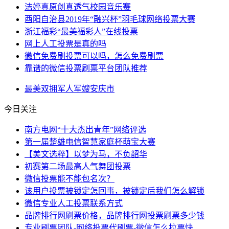
洁婷真原创真透气校园音乐赛
酉阳自治县2019年“融兴杯”羽毛球网络投票大赛
浙江福彩“最美福彩人”在线投票
网上人工投票是真的吗
微信免费刷投票可以吗，怎么免费刷票
靠谱的微信投票刷票平台团队推荐
最美
双拥
军人
军嫂
安庆市
今日关注
南方电网“十大杰出青年”网络评选
第一届楚雄电信智慧家庭杯萌宝大赛
【美文选粹】以梦为马，不负韶华
初赛第二场最高人气舞团投票
微信投票能不能包名次？
该用户投票被锁定怎回事，被锁定后我们怎么解锁
微信专业人工投票联系方式
品牌排行网刷票价格，品牌排行网投票刷票多少钱
专业刷票团队-网络投票代刷票-微信怎么拉票快