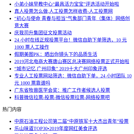
小弟小妹早教中心“最具活力宝宝”评选活动开始啦
真人投票怎么做,人工投票怎样收费-人工投票网
“初心与使命 青春与担当”气象部门青年（集体）网络创
意大赛
庆我司升集团征文投票活动
24 小时在线正规投票平台！微信自助下单筛选，10 元
1000 票人工操作
假期美图PK：晒出你镜头下的品质生活
2019河北电商大赛唐山赛区总决赛网络投票正式开始啦
“城市记忆 广州印象” 2019十大广州印象评选
专业人工投票网站筛选：微信自助下单，24 小时团队 10
元 1000 票靠谱吗
广东省牧兽医学会奖：推广工作者候选人投票
科普微信拉票-投票-微信投票拉票-网络投票吧
热门内容
中原石油工程公司第二届“中原铁军十大杰出青年”投票
乐山味道TOP30•2019年度网红美食评选