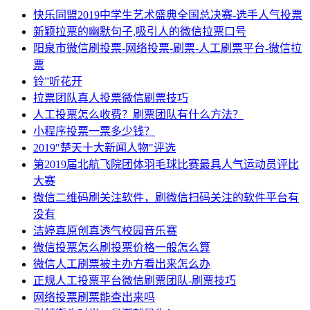
快乐同盟2019中学生艺术盛典全国总决赛-选手人气投票
新颖拉票的幽默句子,吸引人的微信拉票口号
阳泉市微信刷投票-网络投票-刷票-人工刷票平台-微信拉
票
铃”听花开
拉票团队真人投票微信刷票技巧
人工投票怎么收费？刷票团队有什么方法？
小程序投票一票多少钱？
2019"楚天十大新闻人物"评选
第2019届北航飞院团体羽毛球比赛最具人气运动员评比
大赛
微信二维码刷关注软件，刷微信扫码关注的软件平台有
没有
洁婷真原创真透气校园音乐赛
微信投票怎么刷投票价格一般怎么算
微信人工刷票被主办方看出来怎么办
正规人工投票平台微信刷票团队-刷票技巧
网络投票刷票能查出来吗