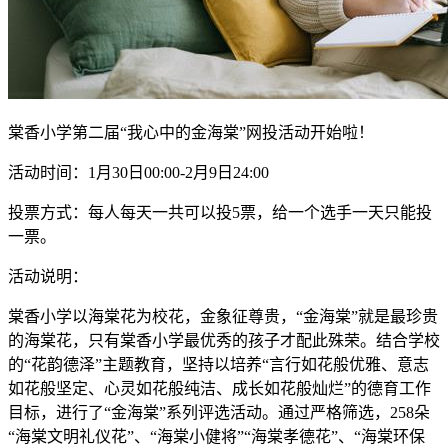
棠香小学第二届“我心中的金海棠”网投活动开始啦！
活动时间：1月30日00:00-2月9日24:00
投票方式：每人每天一共可以投5票，给一个选手一天只能投
一票。
活动说明：
棠香小学以海棠花为校花，金象征尊贵，“金海棠”就是最珍贵
的海棠花，只有棠香小学最优秀的孩子才配此殊荣。结合学校
的“花韵德泽”主题教育，坚持以培养“言行如花般优雅、意志
如花般坚定、心灵如花般纯洁、成长如花般灿烂”的德育工作
目标，进行了“金海棠”系列评选活动。通过严格筛选，258朵
“海棠文明礼仪花”、“海棠小健将”“海棠孝德花”、“海棠环保