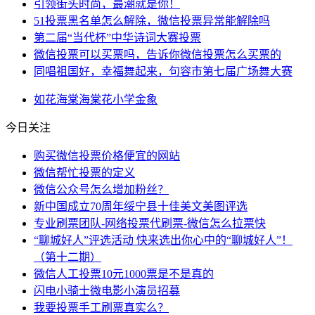
引领街头时尚，最潮就是你！
51投票黑名单怎么解除，微信投票异常能解除吗
第二届“当代杯”中华诗词大赛投票
微信投票可以买票吗，告诉你微信投票怎么买票的
同唱祖国好，幸福舞起来，句容市第七届广场舞大赛
如花
海棠
海棠花
小学
金象
今日关注
购买微信投票价格便宜的网站
微信帮忙投票的定义
微信公众号怎么增加粉丝？
新中国成立70周年绥宁县十佳美文美图评选
专业刷票团队-网络投票代刷票-微信怎么拉票快
“聊城好人”评选活动 快来选出你心中的“聊城好人”！
（第十二期）
微信人工投票10元1000票是不是真的
闪电小骑士微电影小演员招募
我要投票手工刷票真实么？