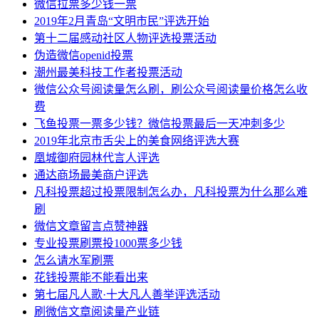
微信拉票多少钱一票
2019年2月青岛“文明市民”评选开始
第十二届感动社区人物评选投票活动
伪造微信openid投票
潮州最美科技工作者投票活动
微信公众号阅读量怎么刷，刷公众号阅读量价格怎么收
费
飞鱼投票一票多少钱？微信投票最后一天冲刺多少
2019年北京市舌尖上的美食网络评选大赛
凰城御府园林代言人评选
通达商场最美商户评选
凡科投票超过投票限制怎么办，凡科投票为什么那么难
刷
微信文章留言点赞神器
专业投票刷票投1000票多少钱
怎么请水军刷票
花钱投票能不能看出来
第七届凡人歌·十大凡人善举评选活动
刷微信文章阅读量产业链