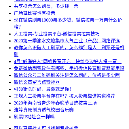
共享投票怎么刷票，多少钱一票
广场舞比赛也有投票
现在微信刷票10000票多少钱，微信拉票一万票什么价
格？
人工投票-专业投票平台-微信投票拉票技巧
2020第一季渝水文旅集市人气企业（产品）网络评选
教你怎么识破人工刷票的，怎么辨别是人工刷票还是机
刷
4月“威海好人”网络投票开启！快给身边好人投一票！
免费微信刷票软件有哪些，手机微信投票刷票器能用吗
微信公众号二维码刷关注是怎么刷的，价格是多少呢
微信文章留言点赞神器
引领街头时尚，最潮就是你！
正规人工投票平台存在吗？拉人投票靠谱渠道推荐
2020年海南省青少年春晚节目选拔第三场
洁婷真原创真透气校园音乐赛
刷票IP地址会一样吗
可以直接
找人
可以找到
专业
拉票