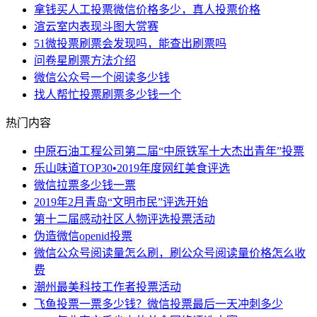
拿钱买人工投票微信价格多少，真人投票价格
渲云室内表现斗图大赏赛
51微投票刷票会发现吗，能查出刷票吗
问卷星刷票方法介绍
微信公众号一个阅读多少钱
找人帮忙投票刷票多少钱一个
热门内容
中原石油工程公司第二届“中原铁军十大杰出青年”投票
乐山味道TOP30•2019年度网红美食评选
微信拉票多少钱一票
2019年2月青岛“文明市民”评选开始
第十二届感动社区人物评选投票活动
伪造微信openid投票
微信公众号阅读量怎么刷，刷公众号阅读量价格怎么收
费
潮州最美科技工作者投票活动
飞鱼投票一票多少钱？微信投票最后一天冲刺多少