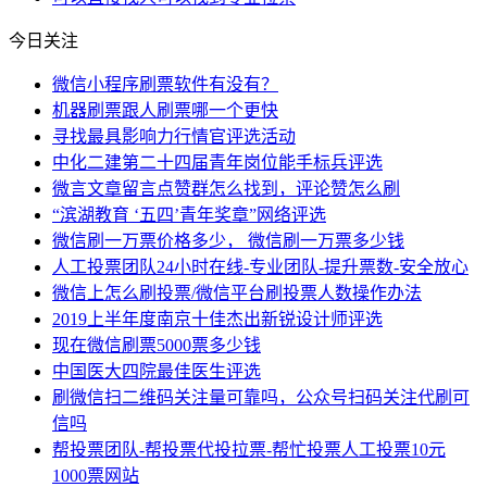
今日关注
微信小程序刷票软件有没有？
机器刷票跟人刷票哪一个更快
寻找最具影响力行情官评选活动
中化二建第二十四届青年岗位能手标兵评选
微言文章留言点赞群怎么找到，评论赞怎么刷
“滨湖教育 ‘五四’青年奖章”网络评选
微信刷一万票价格多少， 微信刷一万票多少钱
人工投票团队24小时在线-专业团队-提升票数-安全放心
微信上怎么刷投票/微信平台刷投票人数操作办法
2019上半年度南京十佳杰出新锐设计师评选
现在微信刷票5000票多少钱
中国医大四院最佳医生评选
刷微信扫二维码关注量可靠吗，公众号扫码关注代刷可
信吗
帮投票团队-帮投票代投拉票-帮忙投票人工投票10元
1000票网站