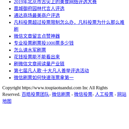
2019年北京市舌尖上的美食网络评选大赛
凰城御府园林代言人评选
通达商场最美商户评选
凡科投票超过投票限制怎么办，凡科投票为什么那么难
刷
微信文章留言点赞神器
专业投票刷票投1000票多少钱
怎么请水军刷票
花钱投票能不能看出来
刷微信文章阅读量产业链
第七届凡人歌·十大凡人善举评选活动
微信刷票如何快速涨票拿第一
Copyright https://www.toupiaotuandui.com Inc All Rights
Reserved.
百皓投票团队
-
微信刷票
-
微信投票
-
人工投票
-
网站
地图