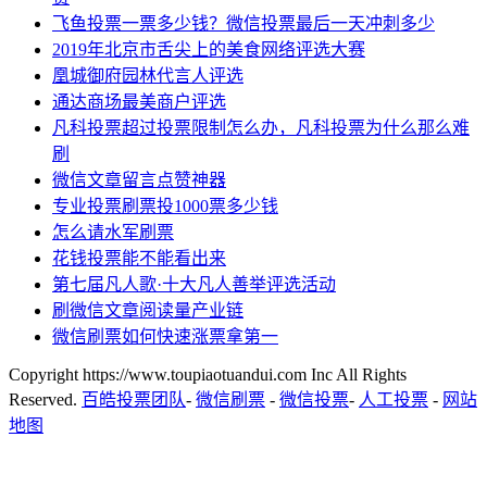
飞鱼投票一票多少钱？微信投票最后一天冲刺多少
2019年北京市舌尖上的美食网络评选大赛
凰城御府园林代言人评选
通达商场最美商户评选
凡科投票超过投票限制怎么办，凡科投票为什么那么难
刷
微信文章留言点赞神器
专业投票刷票投1000票多少钱
怎么请水军刷票
花钱投票能不能看出来
第七届凡人歌·十大凡人善举评选活动
刷微信文章阅读量产业链
微信刷票如何快速涨票拿第一
Copyright https://www.toupiaotuandui.com Inc All Rights
Reserved.
百皓投票团队
-
微信刷票
-
微信投票
-
人工投票
-
网站
地图