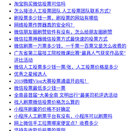
淘宝购买微信投票可信吗
怎么接洽人工投票团队,人工投票团队联系方式?
刷投票多少钱一票，刷投票的网站有哪些
网络投票作弊器真的安全吗？
微信朋友圈刷赞软件有没有，怎么给朋友圈刷赞
微信拉票神器微信投票方式最快速的投票方式
微信刷票一万票多少钱，一千票一百票又是怎么收费的
广东省第三届技工院校微课比赛“最具人气获奖作品奖”
评比活动
微信人工投票多少钱一票/张，人工投票价格是多少
优秀之星候选人
2019微鲤Vlog大赛投票通道开启啦！
微信投票最低多少钱一票
全南县首届“大美全南 文明出行”最美司机评选活动
找人刷票微信投票价格怎么算的
小程序刷量的价格不好确定
小程序人工刷票平台有没有，小程序可以刷票吗
网上微信手工拉票哪家便宜点？收费多少
坚持先收款后投票的原则