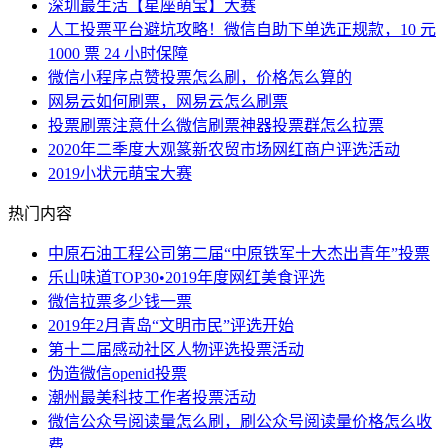
深圳最生活【星座萌宝】大赛
人工投票平台避坑攻略！微信自助下单选正规款，10 元
1000 票 24 小时保障
微信小程序点赞投票怎么刷，价格怎么算的
网易云如何刷票，网易云怎么刷票
投票刷票注意什么微信刷票神器投票群怎么拉票
2020年二季度大观篆新农贸市场网红商户评选活动
2019小状元萌宝大赛
热门内容
中原石油工程公司第二届“中原铁军十大杰出青年”投票
乐山味道TOP30•2019年度网红美食评选
微信拉票多少钱一票
2019年2月青岛“文明市民”评选开始
第十二届感动社区人物评选投票活动
伪造微信openid投票
潮州最美科技工作者投票活动
微信公众号阅读量怎么刷，刷公众号阅读量价格怎么收
费