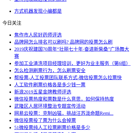
方式
机器
发现
小编
都是
今日关注
焦作市人民好药师评选
品牌网怎么排名可以刷吗? 品牌网的投票怎么刷
2019庆祝建国70周年“壮丽七十年·奋进新柴桑”广场舞大
赛
参加工业清洗项目经理培训，更好为业主服务（第6组）
怎么检测刷票行为，怎么刷票安全
帮投票-人工投票团队联系方式-微信投票怎么拉票快
人工软件刷票价格各是多少钱一票
新浪2019五星金牌教师评选
微信投票热度和票数是什么意思，如何保持热度
武隆区人居环境整治专题宣传活动
网易云投票：克制凶猛，挑战汪苏泷命题Remi...
微信投票投了票为什么会掉票
51微投票纯人工拉票刷票价格是多少