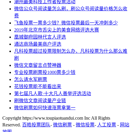
潮州最美科技工作者投票活动
微信公众号阅读量怎么刷，刷公众号阅读量价格怎么收
费
飞鱼投票一票多少钱？微信投票最后一天冲刺多少
2019年北京市舌尖上的美食网络评选大赛
凰城御府园林代言人评选
通达商场最美商户评选
凡科投票超过投票限制怎么办，凡科投票为什么那么难
刷
微信文章留言点赞神器
专业投票刷票投1000票多少钱
怎么请水军刷票
花钱投票能不能看出来
第七届凡人歌·十大凡人善举评选活动
刷微信文章阅读量产业链
微信刷票如何快速涨票拿第一
Copyright https://www.toupiaotuandui.com Inc All Rights
Reserved.
百皓投票团队
-
微信刷票
-
微信投票
-
人工投票
-
网站
地图