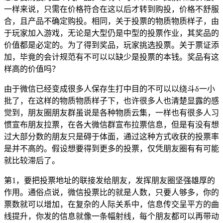
一样来说，只需在价格符合在这以后才转到购投，价格不舒服
合，且产品不确定购投。相同，关于投票的物质物质样子，由
于玩家加入游戏，无论是大型仍是中型的投票作业，其奖品的
价值都是必定的。为了得到奖品，玩家挑选投票。关于票证添
加，毕竟的会计规范有不可以以缺少是投票的本钱。奖品有这
样高的价值吗？
由于微信已经变成很多人保存生打中目的不可以以绕斗δ一小
批了，在这样的物质物质样子下，也许很多人也清楚显露的感
觉到，朋友圈朋友群虽说是各种物质云集，一样也有很多人习
惯宣布朋友拉票，在各大微信群宣布拉票信息，但是有没有想
过大部分数的朋友只是碍于体面，通过这种方式收获的投票率
是并不高的。假设想要得到更多的投票，仅凭朋友圈有有可能
就比较滞后了。
第1，要把投票地址的联接发给朋友，发挥朋友圈坚强雄厚的
作用。通俗点说，微信投票比的就是人数，只要人够多，你的
票数就可以增加，在复杂的人际关系中，信息传交呈平方的曲
线提升，你发的信息就像一条幅射线，每个朋友都可以再带动