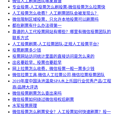
微信人工刷票团队哪家靠谱
专业投票-人工投票怎么刷投票-微信投票怎么拉票快
人工投票怎么收费？人工刷票团队会被发现么？
微信限制区域投票，只允许本地投票可以刷票吗
都在刷票有什么办法得第一
靠谱的人工代投票网站有哪些？哪里有微信投票团队的
联系方式
人工投票刷票-人工拉票团队-正规人工投票平台?
投票刷票多少钱
投票网站访问统计里面的直接访问是怎么来的
出名要趁早，投票也要趁早
网上拉票怎么收费，微信投票一般一票多少钱
微信拉票工具,微信人工拉票公司,微信拉票投票团队
2019年度中国泳池温泉SPA水上乐园行业优秀产品/工程
商/品牌大评选
微信投票刷票怎么查出来吗
微信投票如何绕过微信授权后刷票
水军投票原理
微信投票怎么刷票安全？人工投票如何快速刷票？投一