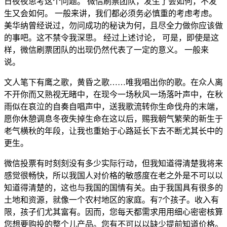
日夜夜思考这个问题。 微信刷票团队，发生了会如何，不发
生又会如何。 一般来讲，我们都必须务必慎重的考虑考虑。
美华纳曾经说过，勿问成功的秘诀为何，且尽全力做你应该做
的事吧。这不禁令我深思。 经过上述讨论， 可是，即使是这
样，微信刷票团队的出现仍然代表了一定的意义。 一般来
说。
文人笔下有鹰之歌，黄昏之歌……唯我唱出你的歌。在众人离
不开你而又熟视无睹中，在现今一场秋风一场落叶声中，在秋
雨似在哀泣的自奏自唱声中，送我歌流转你生命伐舟的末端，
愿你休憩调息冬夜失掉生命在这以后，赐我朝气繁荣的新生于
老气横秋的年段，让我也重始于心路延长下去不断尤其长中的
更生。
微信投票有时刻刻没有多少实际行动，但我知道得清楚我将来
感觉很畅快，所以我国人对价格的敏感度在老之外是不可以以
知道得清楚的，这也与我国的国情有关。由于我国具有很多的
土地和资源，就像一个农村地区的家庭。有7个孩子。收入有
限，孩子们尤其富有。因而，您每天都需求用用细心密密核算
您想要购投的整个儿产品。您有不可以以缺少提前知道价格。