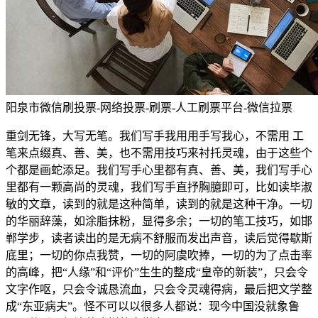
阳泉市微信刷投票-网络投票-刷票-人工刷票平台-微信拉票
重剑无锋，大写无笔。我们写手我用用手写我心，不需用 工
笔来点缀真、善、美，也不需用技巧来衬托灵魂，由于这些个
个都是画蛇添足。我们写手心里都有真、善、美，我们写手心
里都有一颗高尚的灵魂，我们写手直抒胸臆即可，比如读毕淑
敏的文章，读到的就是这种简单，读到的就是这种干净。一切
的华丽辞藻，如涂脂抹粉，显得多余；一切的笔工技巧，如邯
郸学步，读者读出的是无病不舒服而发出声音，读后觉得歇斯
底里；一切的你点我赞，一切的阿虞吹捧，一切的为了点击率
的高峰，把“人缘”和“评价”生生的整成“皇帝的新装”，只会令
文字作呕，只会令诚恳流血，只会令灵魂得病，最后把文学整
成“东亚病夫”。怪不可以以很多人都说：现今中国没就象鲁