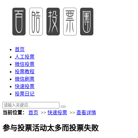
首页
人工投票
微信投票
投票教程
微信刷票
快速投票
投票日记
当前位置：
首页
>>
快速投票
>>
查看详情
参与投票活动太多而投票失败