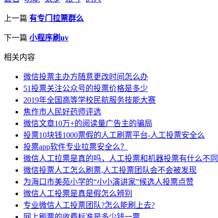
上一篇
有专门拉票群么
下一篇
小程序刷uv
相关内容
微信投票主办方随意更改时间怎么办
51投票关注公众号的投票价格是多少
2019年全国高等学校民航服务技能大赛
焦作市人民好药师评选
微信文章10万+的阅读量广告主的骗局
投票10块钱1000票假的人工刷票平台-人工投票安全么
投票app软件专业拉票安全么？
微信人工拉票是真的吗，人工投票和机器投票有什么不同
微信投票人工怎么刷票,人工投票团队会不会被发现
为海口市美苑小学的“小小演讲家”候选人投票点赞
微信人工投票是真是假怎么辨别
专业微信人工投票团队?怎么能刷上去?
网上刷票的收费标准是多少钱一票