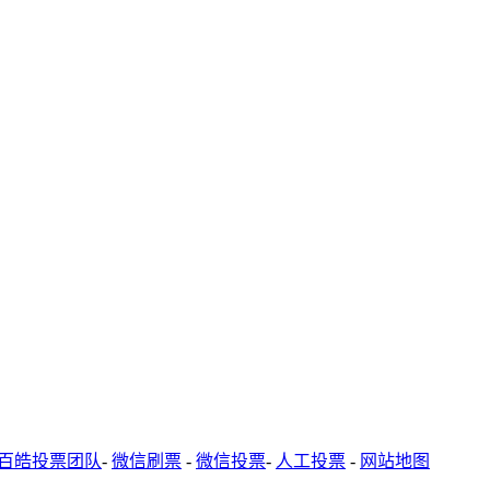
百皓投票团队
-
微信刷票
-
微信投票
-
人工投票
-
网站地图