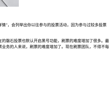
详情”，会列举出你以往参与的投票活动，因为参与过较多投票
在的磐石投票也默认开启黑号功能，刷票的难度增加了很多。最
刷票业务的人来说，刷票的难度增加了。现在刷票团队，不得不每