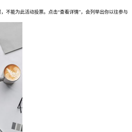
，不能为此活动投票。点击“查看详情”，会列举出你以往参与