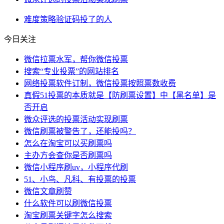
难度
策略
验证码
投了
的人
今日关注
微信拉票水军，帮你微信投票
搜索“专业投票”的网站排名
网络投票软件订制，微信投票按照票数收费
真假51投票的本质就是【防刷票设置】中【黑名单】是
否开启
微众评选的投票活动实现刷票
微信刷票被警告了，还能投吗？
怎么在淘宝可以买刷票吗
主办方会查你是否刷票吗
微信小程序刷uv，小程序代刷
51、小鸟、凡科、有投票的投票
微信文章刷赞
什么软件可以刷微信投票
淘宝刷票关键字怎么搜索