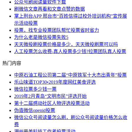
公众号刷阅读量软件下载
刷微信文章再看和文章点赞的数据
掌上刑台APP 邢台市“百姓信得过校外培训机构”宣传展
示活动投票
投票，找专业投票团队帮忙投票省时省力
为什么老是微信投票失败5
天天微投刷投票价格是多少，天天微投刷票可以吗
人工投票怎么收费-真人投票多少钱?拉票团队真人投票
热门内容
中原石油工程公司第二届“中原铁军十大杰出青年”投票
乐山味道TOP30•2019年度网红美食评选
微信拉票多少钱一票
2019年2月青岛“文明市民”评选开始
第十二届感动社区人物评选投票活动
伪造微信openid投票
微信公众号阅读量怎么刷，刷公众号阅读量价格怎么收
费
潮州最美科技工作者投票活动