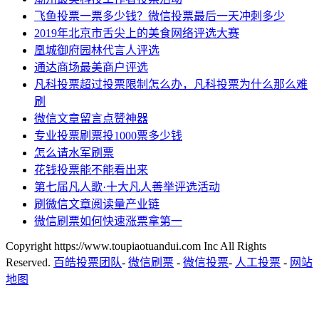
飞鱼投票一票多少钱？微信投票最后一天冲刺多少
2019年北京市舌尖上的美食网络评选大赛
凰城御府园林代言人评选
通达商场最美商户评选
凡科投票超过投票限制怎么办，凡科投票为什么那么难
刷
微信文章留言点赞神器
专业投票刷票投1000票多少钱
怎么请水军刷票
花钱投票能不能看出来
第七届凡人歌·十大凡人善举评选活动
刷微信文章阅读量产业链
微信刷票如何快速涨票拿第一
Copyright https://www.toupiaotuandui.com Inc All Rights
Reserved.
百皓投票团队
-
微信刷票
-
微信投票
-
人工投票
-
网站
地图