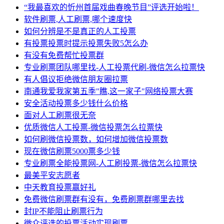
“我最喜欢的忻州首届戏曲春晚节目”评选开始啦！
软件刷票,人工刷票,哪个速度快
如何分辨是不是真正的人工投票
有投票投票时提示投票失败5怎么办
有没有免费帮忙投票群
专业刷票团队哪里找-人工投票代刷-微信怎么拉票快
有人倡议拒绝微信朋友圈拉票
南通我爱我家第五季"瞧,这一家子"网络投票大赛
安全活动投票多少钱什么价格
面对人工刷票很无奈
优质微信人工投票-微信投票怎么拉票快
如何刷微信投票数，如何增加微信投票数
现在微信刷票5000票多少钱
专业刷票全能投票网-人工刷投票-微信怎么拉票快
最美平安志愿者
中天教育投票赢好礼
免费微信刷票群有没有，免费刷票群哪里去找
封IP不能阻止刷票行为
微众评选的投票活动实现刷票