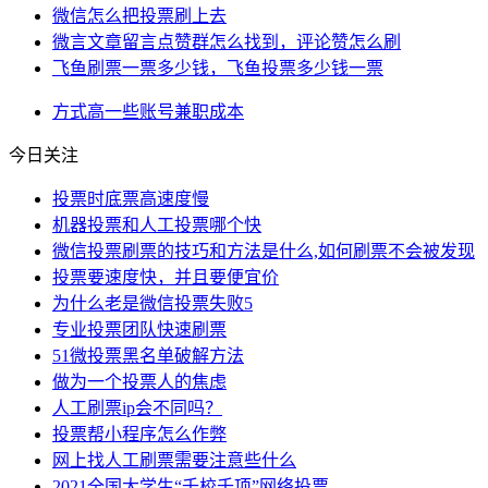
微信怎么把投票刷上去
微言文章留言点赞群怎么找到，评论赞怎么刷
飞鱼刷票一票多少钱，飞鱼投票多少钱一票
方式
高一些
账号
兼职
成本
今日关注
投票时底票高速度慢
机器投票和人工投票哪个快
微信投票刷票的技巧和方法是什么,如何刷票不会被发现
投票要速度快，并且要便宜价
为什么老是微信投票失败5
专业投票团队快速刷票
51微投票黑名单破解方法
做为一个投票人的焦虑
人工刷票ip会不同吗？
投票帮小程序怎么作弊
网上找人工刷票需要注意些什么
2021全国大学生“千校千项”网络投票