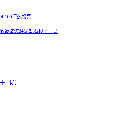
P100评选投票
作品邀请您驻足观看投上一票
第十二期）