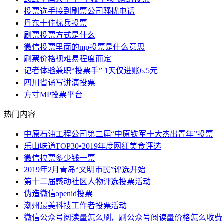
投票选手接到刷票公司骚扰电话
丹东十佳标兵投票
​刷票投票方式是什么
微信投票里面的mp投票是什么意思
刷票价格视难易程度而定
记者体验兼职“投票手” 1天仅进账6.5元
四川省诵写讲演投票
方寸MP投票平台
热门内容
中原石油工程公司第二届“中原铁军十大杰出青年”投票
乐山味道TOP30•2019年度网红美食评选
微信拉票多少钱一票
2019年2月青岛“文明市民”评选开始
第十二届感动社区人物评选投票活动
伪造微信openid投票
潮州最美科技工作者投票活动
微信公众号阅读量怎么刷，刷公众号阅读量价格怎么收费