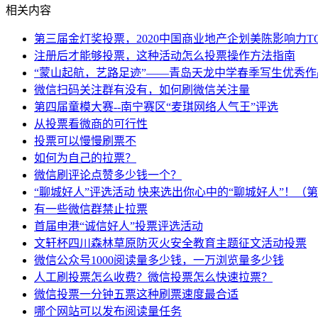
相关内容
第三届金灯奖投票，2020中国商业地产企划美陈影响力TO
注册后才能够投票，这种活动怎么投票操作方法指南
“蒙山起航，艺路足迹”——青岛天龙中学春季写生优秀
微信扫码关注群有没有，如何刷微信关注量
第四届童模大赛--南宁赛区“麦琪网络人气王”评选
从投票看微商的可行性
投票可以慢慢刷票不
如何为自己的拉票？
微信刷评论点赞多少钱一个？
“聊城好人”评选活动 快来选出你心中的“聊城好人”！（
有一些微信群禁止拉票
首届申港“诚信好人”投票评选活动
文轩杯四川森林草原防灭火安全教育主题征文活动投票
微信公众号1000阅读量多少钱，一万浏览量多少钱
人工刷投票怎么收费？微信投票怎么快速拉票？
微信投票一分钟五票这种刷票速度最合适
哪个网站可以发布阅读量任务