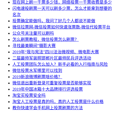
现在网上刷一千票多少钱，网络投票一千票收费是多少
闪电速投刷票一天可以刷多少票，怎么才能拿到想要的
名次
投票确定能做吗，我问了好几个人都说不能做
微信拉票网-微信投票如何快速涨票数-微信代投票平台
公众号关注量可以刷吗
怎么刷票教程，微信投票怎么刷票？
寻找最美瞬间”摄影大赛
2019年“我与宪法”四川法治微视频、微电影大赛
二届最帅军装照邯郸片区最帅民兵评选活动
人工投票团队怎么加入？新手必看的入行指南与风险
​微信投票水军哪里可以找到
2019新浪微博刷票啥价格？
微信退出重新登录可重复投票是否能够实现
2019年中国冰箱十大品牌排行评选投票
淘宝买投票安全吗
淘宝人工投票是真的吗，真的人工投票是什么价格
教你快速学会手机网上投票刷票的方法