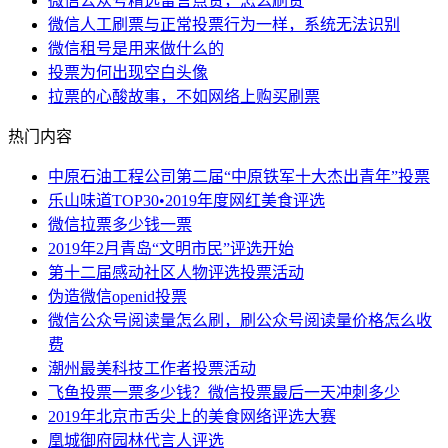
微信公众号精选留言点赞，怎么刷赞
微信人工刷票与正常投票行为一样，系统无法识别
微信租号是用来做什么的
投票为何出现空白头像
拉票的心酸故事，不如网络上购买刷票
热门内容
中原石油工程公司第二届“中原铁军十大杰出青年”投票
乐山味道TOP30•2019年度网红美食评选
微信拉票多少钱一票
2019年2月青岛“文明市民”评选开始
第十二届感动社区人物评选投票活动
伪造微信openid投票
微信公众号阅读量怎么刷，刷公众号阅读量价格怎么收
费
潮州最美科技工作者投票活动
飞鱼投票一票多少钱？微信投票最后一天冲刺多少
2019年北京市舌尖上的美食网络评选大赛
凰城御府园林代言人评选