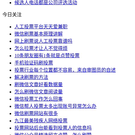
候选人
电话
都是
公司
评选活动
今日关注
人工投票平台天天爱兼职
微信刷票基本原理讲解
网上刷票说人工投票靠谱吗
怎么拉票才让人不觉得烦
10条朋友圈有1条就是点赞投票
手机验证码刷投票
投票行业每个位置都不容易，来自审图员的自述
解决刷票的方法
刷微信文章好看数据量
怎么刷微信文章阅读量
微信投票工作怎么回事
微信帮人投票太多出现账号异常怎么办
微信刷票网站有很多
九江最美残疾人网络投票
投票网站后台能看到投票人的信息吗