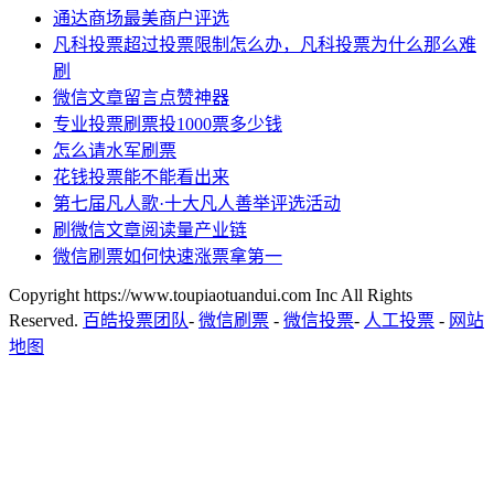
通达商场最美商户评选
凡科投票超过投票限制怎么办，凡科投票为什么那么难
刷
微信文章留言点赞神器
专业投票刷票投1000票多少钱
怎么请水军刷票
花钱投票能不能看出来
第七届凡人歌·十大凡人善举评选活动
刷微信文章阅读量产业链
微信刷票如何快速涨票拿第一
Copyright https://www.toupiaotuandui.com Inc All Rights
Reserved.
百皓投票团队
-
微信刷票
-
微信投票
-
人工投票
-
网站
地图