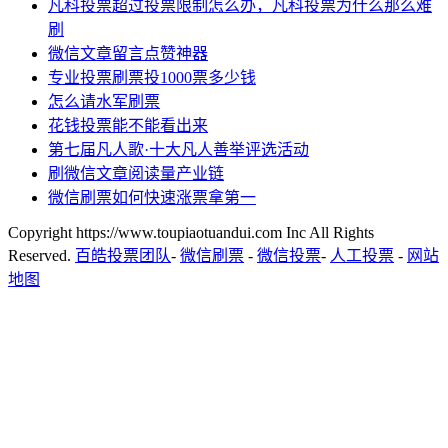
凡科投票超过投票限制怎么办，凡科投票为什么那么难
刷
微信文章留言点赞神器
专业投票刷票投1000票多少钱
怎么请水军刷票
花钱投票能不能看出来
第七届凡人歌·十大凡人善举评选活动
刷微信文章阅读量产业链
微信刷票如何快速涨票拿第一
Copyright https://www.toupiaotuandui.com Inc All Rights
Reserved.
百皓投票团队
-
微信刷票
-
微信投票
-
人工投票
-
网站
地图