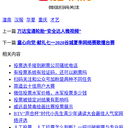
潼南
汉服
华夏
重庆
才艺
上一篇
万达宝通轮胎“安全达人微视频”
下一篇
童心向党·献礼七一2020谷城夏季网络赛歌擂台赛
相关内容
投票选手接到刷票公司骚扰电话
有投票系统有验证码，还可以刷票吗
扫码关注和公众号加粉是两种不同任务
简道云十佳用户大赛
微信投票水军价格，水军投票多少钱
投票被锁定对结果有影响吗
威远县禁毒绘画比赛投票展示
BTV“声合杯”时代小先生青少年诵读大会最佳人气奖网
络评选
人工投票、人工拉票怎么判断？一招识破刷票与专业投