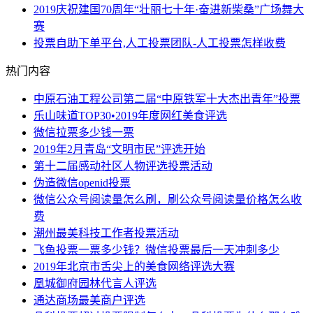
2019庆祝建国70周年“壮丽七十年·奋进新柴桑”广场舞大
赛
投票自助下单平台,人工投票团队-人工投票怎样收费
热门内容
中原石油工程公司第二届“中原铁军十大杰出青年”投票
乐山味道TOP30•2019年度网红美食评选
微信拉票多少钱一票
2019年2月青岛“文明市民”评选开始
第十二届感动社区人物评选投票活动
伪造微信openid投票
微信公众号阅读量怎么刷，刷公众号阅读量价格怎么收
费
潮州最美科技工作者投票活动
飞鱼投票一票多少钱？微信投票最后一天冲刺多少
2019年北京市舌尖上的美食网络评选大赛
凰城御府园林代言人评选
通达商场最美商户评选