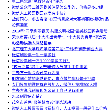
第二届北京“民政好青年”评选
微信公众号二维码刷关注是怎么刷的，价格是多少呢
微信人工投票刷票速度有多快？
战疫同心，冬去春临”心理情景应对大赛初赛微视频作品
投票通道
2019年“同享绚丽春天 共建文明校园”最美校园评选活动
天水市第八届“十大杰出青年”、“十大优秀青年”评选表
彰活动候选人网络投票
北京理工大学珠海学院第四届“三创杯”创新创业大赛
微信刷投票一般一票多钱
微信投票刷一万/10000票多少钱？
“校园之星”歌手大赛|最佳人气歌手由你来定
主办方一般会查刷票行为吗
朋友圈点赞的幽默语句，求点赞的幽默句子押韵
专门投票的微信群在线加入，微信互投群500人群
主办方说我刷票但怎么证明自己没有刷票
怎么刷微信点赞？
茂名市首届“最美献血者”评选活动
微信人工投票买票收费标准，人工投票一般是什么价格