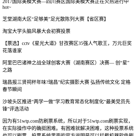
2017国际美模大赛—四川赛区国际美模大赛正在火热进行中
hot~
芝堂湖南大区“足够美”足光散陈列大赛【省区赛】
淘宝大学头脑风暴大会初赛投票
【票选】cctv《星光大道》甘孜赛区35强人气歌王，万元巨奖
花落谁家
阿里巴巴诸神之战全球创客大赛（湖南赛区）决赛— 创“星”
之路
瑞昌报三贤祠杯年味?瑞昌”纪实摄影大赛 弘扬传统文化 定格
春节瞬间
沙坡头区推进“两学一做”学习教育常态化制度化“最美党员先
锋”评选活动
因为有51wtp.com防刷票系统，所以对于51wtp.com刷票实现，
在实际操作中的确挺困难。有困难就解决困难，这种投票系统
也可以刷票。投票系统里面的官方说明是可以拦截机器软件刷