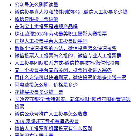
公众号怎么刷阅读量
微信投票真人投和软件刷的区别,微信人工投票多少钱
微信只限投一票破解
在淘宝上卖投票是违规产品吗
珠江监理2018年劳动最美职工摄影大赛投票
正规人工投票平台人工投票助手吧
教你个快速投票的方法，微信投票怎么快速拉票
微信投票人工投票怎么投的，微信专业人工投票群
人工投票团队联系方式-微信拉票技巧-微信代投票
又一个投票平台宣布关闭，投票行业进入寒冬
用什么方法可以快速刷票，微信投票价格多少钱一票
闪电速投怎么刷，价格是多少
花钱买投票多少钱一票
长沙农商银行“金猪迎春、新年纳财”网点氛围布置评选
投票
微信公众号推广人工投票怎么收费
2019 澳际好声音初赛海选投票
微信人工投票和机器投票有什么区别
霓裳羽衣汉服大赛