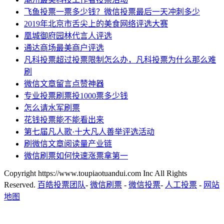
飞鱼投票一票多少钱？微信投票最后一天冲刺多少
2019年北京市舌尖上的美食网络评选大赛
凰城御府园林代言人评选
通达商场最美商户评选
凡科投票超过投票限制怎么办，凡科投票为什么那么难
刷
微信文章留言点赞神器
专业投票刷票投1000票多少钱
怎么请水军刷票
花钱投票能不能看出来
第七届凡人歌·十大凡人善举评选活动
刷微信文章阅读量产业链
微信刷票如何快速涨票拿第一
Copyright https://www.toupiaotuandui.com Inc All Rights
Reserved.
百皓投票团队
-
微信刷票
-
微信投票
-
人工投票
-
网站
地图