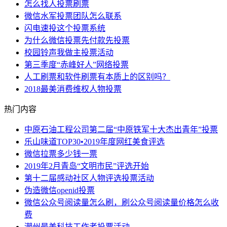
怎么找人投票刷票
微信水军投票团队怎么联系
闪电速投这个投票系统
为什么微信投票先付款先投票
校园铃声我做主投票活动
第三季度“赤峰好人”网络投票
人工刷票和软件刷票有本质上的区别吗？
2018最美消费维权人物投票
热门内容
中原石油工程公司第二届“中原铁军十大杰出青年”投票
乐山味道TOP30•2019年度网红美食评选
微信拉票多少钱一票
2019年2月青岛“文明市民”评选开始
第十二届感动社区人物评选投票活动
伪造微信openid投票
微信公众号阅读量怎么刷，刷公众号阅读量价格怎么收
费
潮州最美科技工作者投票活动