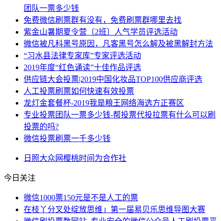
团队一票多少钱
免费微信刷票群有没有，免费刷票群哪里去找
紫金山暑期夏令营〔2班〕人气学员评选活动
微信被凡科黑号原因，凡客黑号怎么解及被黑解封方法
“习水县法律专家库”专家评选活动
2019年度“红色诵读”十佳作品评选
供应链大会投票|2019中国化妆品TOP100供应商评选
人工投票刷票如何快速有效投票
龙灯金套餐杯-2019我是粮王网络海选方正赛区
专业投票团队一票多少钱-帮投票代投拉票有什么可以刷
投票的吗?
微信投票刷票一千多少钱
日照
大众网
樱桃
时间为
合作社
今日关注
微信1000票150元是不是人工的票
在枝丫分叉处绽放思维」第一届易贝乐思维导图大赛