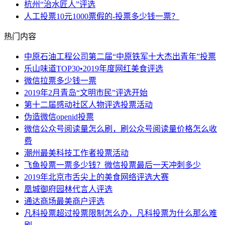
杭州“治水匠人”评选
人工投票10元1000票假的-投票多少钱一票？
热门内容
中原石油工程公司第二届“中原铁军十大杰出青年”投票
乐山味道TOP30•2019年度网红美食评选
微信拉票多少钱一票
2019年2月青岛“文明市民”评选开始
第十二届感动社区人物评选投票活动
伪造微信openid投票
微信公众号阅读量怎么刷，刷公众号阅读量价格怎么收
费
潮州最美科技工作者投票活动
飞鱼投票一票多少钱？微信投票最后一天冲刺多少
2019年北京市舌尖上的美食网络评选大赛
凰城御府园林代言人评选
通达商场最美商户评选
凡科投票超过投票限制怎么办，凡科投票为什么那么难