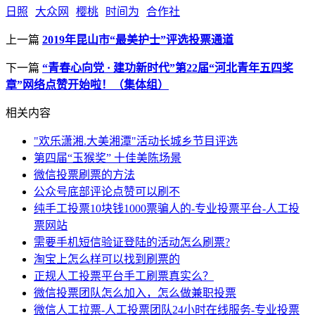
日照
大众网
樱桃
时间为
合作社
上一篇
2019年昆山市“最美护士”评选投票通道
下一篇
“青春心向党 · 建功新时代”第22届“河北青年五四奖
章”网络点赞开始啦！（集体组）
相关内容
"欢乐潇湘.大美湘潭"活动长城乡节目评选
第四届“玉猴奖” 十佳美陈场景
微信投票刷票的方法
公众号底部评论点赞可以刷不
纯手工投票10块钱1000票骗人的-专业投票平台-人工投
票网站
需要手机短信验证登陆的活动怎么刷票?
淘宝上怎么样可以找到刷票的
正规人工投票平台手工刷票真实么？
微信投票团队怎么加入，怎么做兼职投票
微信人工拉票-人工投票团队24小时在线服务-专业投票