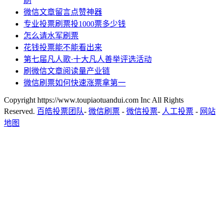
刷
微信文章留言点赞神器
专业投票刷票投1000票多少钱
怎么请水军刷票
花钱投票能不能看出来
第七届凡人歌·十大凡人善举评选活动
刷微信文章阅读量产业链
微信刷票如何快速涨票拿第一
Copyright https://www.toupiaotuandui.com Inc All Rights
Reserved.
百皓投票团队
-
微信刷票
-
微信投票
-
人工投票
-
网站
地图