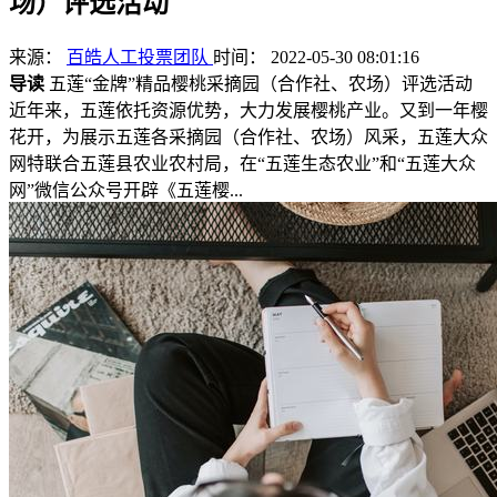
场）评选活动
来源：
百皓人工投票团队
时间： 2022-05-30 08:01:16
导读
五莲“金牌”精品樱桃采摘园（合作社、农场）评选活动
近年来，五莲依托资源优势，大力发展樱桃产业。又到一年樱
花开，为展示五莲各采摘园（合作社、农场）风采，五莲大众
网特联合五莲县农业农村局，在“五莲生态农业”和“五莲大众
网”微信公众号开辟《五莲樱...