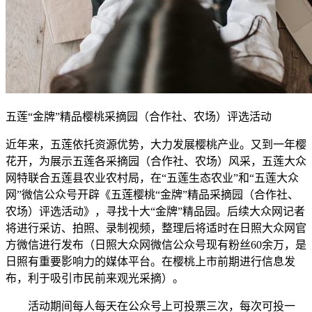
五莲“金牌”精品樱桃采摘园（合作社、农场）评选活动
近年来，五莲依托资源优势，大力发展樱桃产业。又到一年樱
花开，为展示五莲各采摘园（合作社、农场）风采，五莲大众
网特联合五莲县农业农村局，在“五莲生态农业”和“五莲大众
网”微信公众号开辟《五莲樱桃“金牌”精品采摘园（合作社、
农场）评选活动》，寻找十大“金牌”精品园。后续大众网记者
将进行采访、拍照、录制视频，整理后将适时在日照大众网官
方微信进行发布（日照大众网微信公众号现有粉丝60余万，是
日照有重要影响力的媒体平台。在樱桃上市前期进行信息发
布，利于吸引市民前来观光采摘）。
活动期间每人每天在公众号上可投票三次，每次可投一