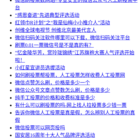
微信刷投票数网站–专业安全的微信公众号人工刷投票平
台
“感恩奋进"先进典型评选活动
红领巾R计划”之“我是仙梅小小推介人”活动
创维全球电视节 创维北京最美代言人
微信扫码关注软件哪里可以下载，微信扫码关注平台
刷票0.01一票微信号是不是真的有？
“忆金陵华芳，赏玲珑锦绣”江苏旗袍大赛人气评选开始
啦！
小红星宣讲员选拔活动
如何刷投票帮投票，人工投票怎样收费人工投票网
微信点赞怎么刷，价格是多少一个
微信公众号文章点赞数怎么刷，价格是多少
纯手工投票的价格和收费标准是多少
有什么可以刷投票的吗-网上找人拉投票多少钱一票
告诉你微信人工投票是真是假，怎么辨别人工投票的真
假
微信投票可以网页投吗
国安居16周年十大人气品牌评选活动