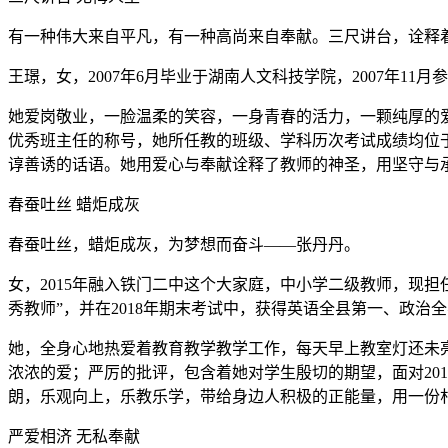
有一种伟大来自平凡，有一种高尚来自奉献。三尺讲台，诠释
王璟，女，2007年6月毕业于湖南人文科技学院，2007年1
她爱岗敬业，一脸温柔的笑容，一身青春的活力，一颗纯厚的爱
优秀班主任的称号，她所任教的班级、学科历次考试成绩均位
谆善诱的话语。她用爱心与奉献诠释了教师的神圣，用坚守与
春蚕吐丝 蜡炬成灰
春蚕吐丝，蜡炬成灰，为梦想而奋斗——张丹丹。
女，2015年融入铁门二中这个大家庭，中小学二级教师，现
秀教师”，并在2018年期末考试中，获得英语全县第一、政治
她，全身心地热爱着教育教学教学工作，每天早上教室灯还未
浓浓的爱；严厉的批评，包含着她对学生殷切的期望，面对20
朗，乐观向上，乐教乐学，带给身边人积极的正能量，用一份
严爱相济 无私奉献