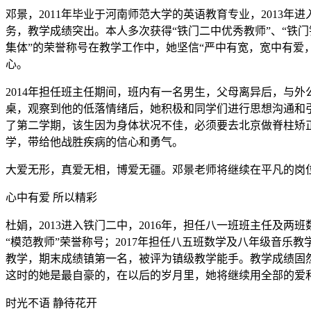
邓景，2011年毕业于河南师范大学的英语教育专业，201
务，教学成绩突出。本人多次获得“铁门二中优秀教师”、“铁门
集体”的荣誉称号在教学工作中，她坚信“严中有宽，宽中有爱
心。
2014年担任班主任期间，班内有一名男生，父母离异后，与
桌，观察到他的低落情绪后，她积极和同学们进行思想沟通和
了第二学期，该生因为身体状况不佳，必须要去北京做脊柱矫
学，带给他战胜疾病的信心和勇气。
大爱无形，真爱无相，博爱无疆。邓景老师将继续在平凡的岗
心中有爱 所以精彩
杜娟，2013进入铁门二中，2016年，担任八一班班主任
“模范教师”荣誉称号；2017年担任八五班数学及八年级音乐
教学，期末成绩镇第一名，被评为镇级教学能手。教学成绩固
这时的她是最自豪的，在以后的岁月里，她将继续用全部的爱
时光不语 静待花开