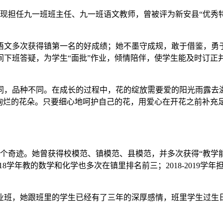
。现担任九一班班主任、九一班语文教师，曾被评为新安县“优秀特
语文多次获得镇第一名的好成绩；她不墨守成规，敢于借鉴，勇
间下班答疑，为学生“面批”作业，倾情陪伴，使学生能及时订正
同，品种不同。在成长的过程中，花的绽放需要爱的阳光雨露去
出绚烂的花朵。只要细心地呵护自己的花，用爱心在开花之前补充
个奇迹。她曾获得校模范、镇模范、县模范，并多次获得“教学能手
2018学年教的数学和化学也多次在镇里排名前三；2018-201
业班，她跟班里的学生已经有了三年的深厚感情，班里学生过生