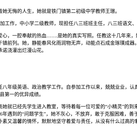
着她无悔的人生，她就是铁门镇第二初级中学教师王璟。
1月参加工作，中小学二级教师，现担任八三班班主任，八三班语文
心，一腔奉献的热血…….是她的真实写照。任教这十几年来，她
于镇前列。她，静能春风化雨润物无声，动能点石成金琢璞成器
承诺浇灌出烂漫山花。
担任八年级英语、政治教学工作。自参加工作以来，兢兢业业，认
全县第一的优异成绩。
亮她就已经先学生进入教室，等待着每一位可爱的“小精灵”的到
16年遇到的“问题学生”，她不灰心，不放弃，敢于克服困难，
朴素又温馨的情怀，默默地坚守着爱与责任，从没有什么过高的