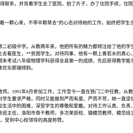
长取得联系，并背着学生去了医院，拍了片子，办了住院手续，住
捧着一颗心来，不带半颗草去”的心态对待她的工作，始终把学生
门镇第二初级中学。从教两年来，他把所有的精力都倾注给了他的
生去看医生，**贫困学生。对待同事，他有一颗上善若水的真心
期末考试八年级物理学科获得全县第一的成绩，先后获得教学能
体优化那端倾斜。
教师。1991年8月参加工作，工作至今一直在铁门二中任教，从
对学生要求严格，同时又能做到严而有度、严而不苛，她一直坚
和生活中的困难，深受学生的尊敬和爱戴。对待工作认真、负责
班主任，洛阳市骨干教师，多次荣获校、镇模范教师、模范班主
名，受到中心校领导的高度称赞。