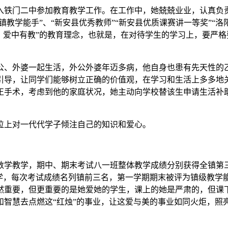
3年进入铁门二中参加教育教学工作。在工作中，她兢兢业业，认真
镇教学能手”、“新安县优秀教师”“新安县优质课赛讲一等奖”“
，爱中有教”的教育理念，也就是，在对待学生的学习上，要严
外公、外婆一起生活，外公外婆年迈多病，他自身也患有先天性
引导，让同学们能够树立正确的价值观，在学习和生活上多多地
正手术，考虑到他的家庭状况，她主动向学校替该生申请生活补
位上对一代代学子倾注自己的知识和爱心。
及两班数学教学，期中、期末考试八一班整体教学成绩分别获得全镇
教学，每次考试成绩名列镇前三名，第一学期期末被评为镇级教学
然重要，但更重要的是她爱她的学生，课上的她是严肃的，但课
和智慧去点燃这“红烛”的事业，让这爱与美的事业如同火炬，照