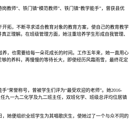
岗教师”、铁门镇“模范教师”、铁门镇“教学能手”，曾获县优
于开拓，不断寻求适合教育对象的教育方案，使自己的教育教学
并真正理解。在班级管理方面，她注重培养学生形成自我管理、
滋养，也需要给每一朵花成长的时间。工作五年来，她一直用心
足够的养料，再慢慢的等待长大，即使经历风霜雨雪，最终花定
”荣誉称号，曾被学生们评为“最受欢迎的老师”。她2016-
9学年担任九一九二化学及九二班主任，双班化学、班级总评均位居镇
日，她便组织全班学生为其唱歌庆生，使她过了一个与众不同的