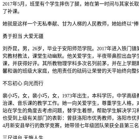
2017年5月，班里有个学生摔伤了腿，她在第一时间与其家
了补课。
她就是这样一个无私奉献、甘为人梯的人民教师，她始终以“
勇于担当 大爱无疆
刘乔昆，男，26岁，毕业于安阳师范学院。2017年进入铁
究教材教法，课堂生动幽默。他关爱学生，半夜带鼻腔出血学
课，并获得好评。其所教物理学科多次名列前茅，并在上学期
馨和谐的班级大家庭，他用责任的砝码让荣誉的天平始终向整
不忘初心 向光而行
裴小巧，女，裴小巧，女，1973年出生，本科学历，中学高级
治课、音乐课的教学工作。她一向关爱学生，尊重学生人格，
站在学生的角度去考虑问题，替学生着想，帮助学生解决学习
也受到上级有关部门的表彰：曾获洛阳市优秀教师，洛阳市优秀
4月新安县举行的数学竞赛，她带领七年级团队荣获全县第三
三尺讲台 无悔人生