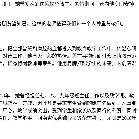
院期间，她曾多次到医院探望该生。暑假期间，还为他专门安排
当朋友当知己。这样的老师值得我们每一个人尊重与敬仰。
学生，把全部智慧和满腔热血都投入到教育教学工作中，他潜心研
，对待工作，他有火一般的热情。曾在县物理研讨会上执教示范
手，优秀特岗教师等荣誉。他用肩膀扛起学生的未来，为创造温
教28年，她曾经担任七、八、九年级班主任工作以及数学课、政
信身教胜于言教，因此凡是要求学生做到的她首先做到，凡事能
、用心，教学成绩突出，受到学生和家长以及同行的称赞，同时
任、教学能手，河南省优秀辅导员等荣誉称号，尤其是2018年