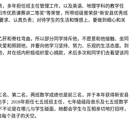
负责，多年担任班主任管理工作，以及英语、地理学科的教学任
洛阳市优质课赛讲二等奖”等荣誉，所带班级曾荣获“新安县优秀班
格要求、认真负责；对待学生的生活和情感上，要做到细心和关
的乙肝和脊柱弯曲，所以部分同学排斥他，不愿意和他接触、坐同
关爱和照顾他，并要向他学习坚持、努力、乐观的生活态度。到
助，并在班内积极组织爱心捐款，术后多次和同学们去看望该同
第三名、第二名，两班数学成绩也是前三名，并于本年获得新安县
能手；2018年担任七五班班主任，七年级级段音乐及七五班数学
下不论是在哪儿与学生碰面，她都会学生与互相亲切地打招呼，
亮每个孩子的天空。