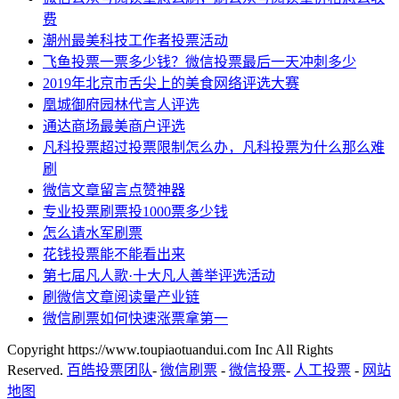
费
潮州最美科技工作者投票活动
飞鱼投票一票多少钱？微信投票最后一天冲刺多少
2019年北京市舌尖上的美食网络评选大赛
凰城御府园林代言人评选
通达商场最美商户评选
凡科投票超过投票限制怎么办，凡科投票为什么那么难
刷
微信文章留言点赞神器
专业投票刷票投1000票多少钱
怎么请水军刷票
花钱投票能不能看出来
第七届凡人歌·十大凡人善举评选活动
刷微信文章阅读量产业链
微信刷票如何快速涨票拿第一
Copyright https://www.toupiaotuandui.com Inc All Rights
Reserved.
百皓投票团队
-
微信刷票
-
微信投票
-
人工投票
-
网站
地图