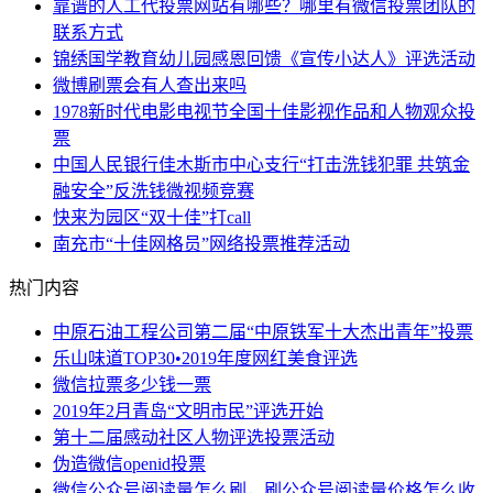
靠谱的人工代投票网站有哪些？哪里有微信投票团队的
联系方式
锦绣国学教育幼儿园感恩回馈《宣传小达人》评选活动
微博刷票会有人查出来吗
1978新时代电影电视节全国十佳影视作品和人物观众投
票
中国人民银行佳木斯市中心支行“打击洗钱犯罪 共筑金
融安全”反洗钱微视频竞赛
快来为园区“双十佳”打call
南充市“十佳网格员”网络投票推荐活动
热门内容
中原石油工程公司第二届“中原铁军十大杰出青年”投票
乐山味道TOP30•2019年度网红美食评选
微信拉票多少钱一票
2019年2月青岛“文明市民”评选开始
第十二届感动社区人物评选投票活动
伪造微信openid投票
微信公众号阅读量怎么刷，刷公众号阅读量价格怎么收