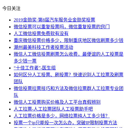
今日关注
2019金勋奖·第8届汽车服务业金勋奖投票
微信投票可以重复投票吗，微信重复投票的窍门
人工微信投票免费软有没有
重庆微信投票价格多少，限制重庆地区微信刷票多少钱
潮州最美科技工作者投票活动
微信人工微信投票刷票怎么收费，最便谊的人工投票是
多少钱一票
“十佳工作者”-医生组
如何区分人工投票、刷投票？快速识别人工拉票及刷票
团队
微信投票拉票技巧和方法及微信拉票群人工拉票专业团
队
微信人工投票购买价格及人工平台真假辨别
人工拉票-人工拉票团队人工投票助手吧
人工拉票价格是多少，网络拉票纯人工多少钱？
投票一个ip只能投一次怎么办，突破IP限制投票方法