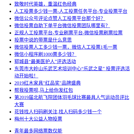
致敬时代英雄，重温红色经典
人工投票多少钱一票-人工投票任务平台-专业投票平台
微信公众号评论点赞人工投票平台那个好？
微信投票自助下单平台微信投票团队哪里有？
正规人工投票平台-专业刷票平台-微信投票刷票拉票
投票中说的带票是什么意思
微信投票人工多少钱一票，微信人工投票1毛一票
微信小程序刷1000票多少钱？
郓城县“最美医护人”评选活动
东莞市大岭山乐武艺术培训中心“乐武之星” 投票评选活
动开始啦！
2019红木家具"红品奖"品牌盛典
帮我投票呗,马上给你发红包
第2019届北航飞院团体羽毛球比赛最具人气运动员评比
大赛
花钱找人扫码刷关注,找人扫码多少钱一个
梅州十大公益人物投票
青年
最多
网络
票数
仅能