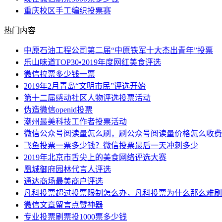
重庆校区手工编织投票赛
热门内容
中原石油工程公司第二届“中原铁军十大杰出青年”投票
乐山味道TOP30•2019年度网红美食评选
微信拉票多少钱一票
2019年2月青岛“文明市民”评选开始
第十二届感动社区人物评选投票活动
伪造微信openid投票
潮州最美科技工作者投票活动
微信公众号阅读量怎么刷，刷公众号阅读量价格怎么收费
飞鱼投票一票多少钱？微信投票最后一天冲刺多少
2019年北京市舌尖上的美食网络评选大赛
凰城御府园林代言人评选
通达商场最美商户评选
凡科投票超过投票限制怎么办，凡科投票为什么那么难刷
微信文章留言点赞神器
专业投票刷票投1000票多少钱