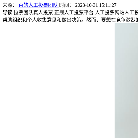
来源：
百皓人工投票团队
时间： 2023-10-31 15:11:27
导读
拉票团队真人投票 正规人工投票平台 人工投票网站人工
帮助组织和个人收集意见和做出决策。然而，要想在竞争激烈的投