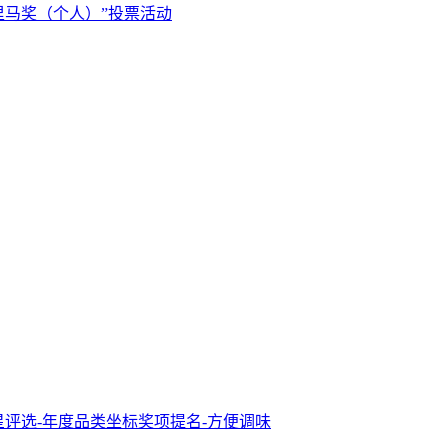
里马奖（个人）”投票活动
星评选-年度品类坐标奖项提名-方便调味