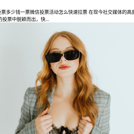
投票多少钱一票微信投票活动怎么快速拉票 在现今社交媒体的
票中脱颖而出，快...