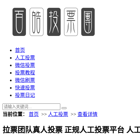
首页
人工投票
微信投票
投票教程
微信刷票
快速投票
投票日记
当前位置：
首页
>>
人工投票
>>
查看详情
拉票团队真人投票 正规人工投票平台 人