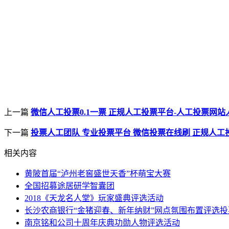
上一篇
微信人工投票0.1一票 正规人工投票平台-人工投票网
下一篇
投票人工团队 专业投票平台 微信投票在线刷 正规人工
相关内容
黄陂首届“泸州老窖盛世天香”杯萌宝大赛
全国招募途居研学智囊团
2018《天龙名人堂》玩家盛典评选活动
长沙农商银行“金猪迎春、新年纳财”网点氛围布置评选投
南京铭和公司十周年庆典功勋人物评选活动