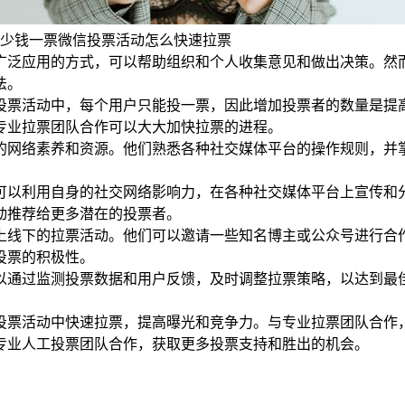
多少钱一票微信投票活动怎么快速拉票
广泛应用的方式，可以帮助组织和个人收集意见和做出决策。然
法。
投票活动中，每个用户只能投一票，因此增加投票者的数量是提
专业拉票团队合作可以大大加快拉票的进程。
的网络素养和资源。他们熟悉各种社交媒体平台的操作规则，并
可以利用自身的社交网络影响力，在各种社交媒体平台上宣传和
动推荐给更多潜在的投票者。
上线下的拉票活动。他们可以邀请一些知名博主或公众号进行合
投票的积极性。
以通过监测投票数据和用户反馈，及时调整拉票策略，以达到最
投票活动中快速拉票，提高曝光和竞争力。与专业拉票团队合作
专业人工投票团队合作，获取更多投票支持和胜出的机会。