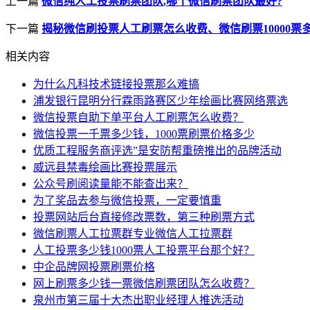
上一篇
微信纯人工投票刷票团队,哪个微信刷票团队最好?
下一篇
揭秘微信刷投票人工刷票怎么收费、微信刷票10000票
相关内容
为什么凡科技术链接投票那么难搞
浦发银行昆明分行霖雨路赛区少年绘画比赛网络票选
微信投票自助下单平台人工刷票怎么收费？
微信投票一千票多少钱，1000票刷票价格多少
优质工程服务商评选”是安防帮重磅推出的品牌活动
威远县禁毒绘画比赛投票展示
公众号刷阅读量能不能查出来？
为了奖品去参与微信投票，一定要慎重
投票网站后台直接修改票数，第三种刷票方式
微信刷票人工拉票群专业微信人工拉票群
人工投票多少钱1000票人工投票平台那个好？
中企品牌网投票刷票价格
网上刷票多少钱一票微信刷票团队怎么收费？
泉州市第三届十大杰出职业经理人推选活动