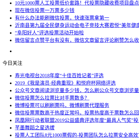
10元1000票人工投票低价套路！代投票隐藏收费项目盘点
现在微信投票一万票多少钱
有什么办法能刷微信投票，快速涨票拿第一
沂南县第九届全民健身运动会电子竞技大赛君悦“美年健
“阜阳好人”评选投票活动开始啦
微信留言点赞平台有没有，微信文章留言评论刷赞怎么收
今日关注
寿光电视台2018年度“十佳百姓记者”评选
2019《我是演员·经典重现》和悦府杯网络评选
公众号文章阅读浏览量多少钱，怎么刷公众号文章浏览量
微信投票怎么拉票比对手票数多？
微博投票可以刷刷票吗，微博刷票代理服务
微信投票票数高于热度正常吗，投票热度高于票数怎么回
凤凰网行动者联盟2019公益盛典评选年度“最具人气奖”
芊墨舞蹈之星选拔
投票人工团队8元1000票假的-投票团队怎么拉票安全高效