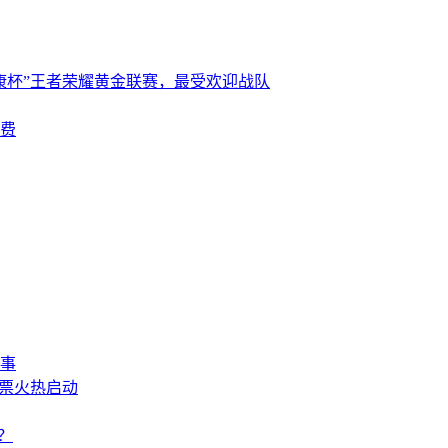
康杯”王者荣耀黄金联赛，最受欢迎战队
费
事
投票火热启动
？