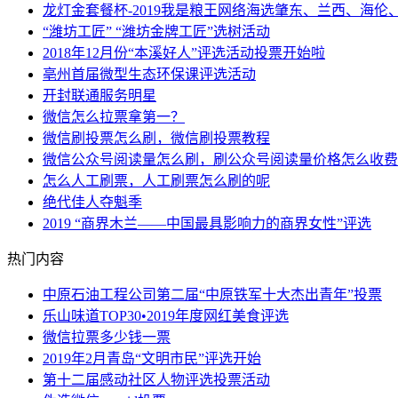
龙灯金套餐杯-2019我是粮王网络海选肇东、兰西、海伦
“潍坊工匠” “潍坊金牌工匠”选树活动
2018年12月份“本溪好人”评选活动投票开始啦
亳州首届微型生态环保课评选活动
开封联通服务明星
微信怎么拉票拿第一？
微信刷投票怎么刷，微信刷投票教程
微信公众号阅读量怎么刷，刷公众号阅读量价格怎么收费
怎么人工刷票，人工刷票怎么刷的呢
绝代佳人夺魁季
2019 “商界木兰——中国最具影响力的商界女性”评选
热门内容
中原石油工程公司第二届“中原铁军十大杰出青年”投票
乐山味道TOP30•2019年度网红美食评选
微信拉票多少钱一票
2019年2月青岛“文明市民”评选开始
第十二届感动社区人物评选投票活动