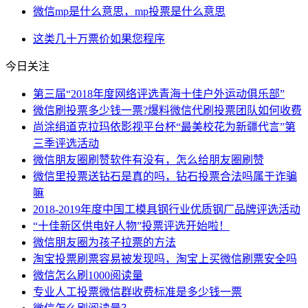
微信mp是什么意思，mp投票是什么意思
这类
几十万
票价
如果您
程序
今日关注
第三届“2018年度网络评选青海十佳户外运动俱乐部”
微信刷投票多少钱一票?爆料微信代刷投票团队如何收费
尚涂绢道克拉玛依影视平台杯“最美校花为新疆代言”第
三季评选活动
微信朋友圈刷赞软件有没有，怎么给朋友圈刷赞
微信里投票送钻石是真的吗，钻石投票合法吗属于诈骗
嘛
2018-2019年度中国工模具钢行业优质钢厂品牌评选活动
“十佳新区供电好人物”投票评选开始啦！
微信朋友圈为孩子拉票的方法
淘宝投票刷票容易被发现吗，淘宝上买微信刷票安全吗
微信怎么刷1000阅读量
专业人工投票微信群收费标准是多少钱一票