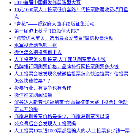
2019首届中国假发修剪造型大赛
10元1000票人工投票低价套路！代投票隐藏收费项目盘
点
“青花”——暨叙府大曲手绘版征集活动
第一届沪上秋季“HR颜值大PK”
”点赞优秀宝贝，选出最喜爱节目”微信投票活动
水军投票两毛钱一张
微信怎么把投票刷上去
人工投票怎么刷投票,人工团队刷票要多少钱
品牌排行网刷票价格，品牌排行网投票刷票多少钱
人工投票会被发现么微微信投票怎么快速拉票？信投票
怎么快速拉票？？
投票行业，有竞争也有合作
微信推文刷阅读量
涩谷达人新春“送福到家”创意福征集大赛【投票】活动
正式开始啦
商家岛刷投票价格是多少，商家岛刷票可以吗
公众号后台会发现人工投票吗
人工投票10块钱1000票都是骗人的-人工投票多少钱一票