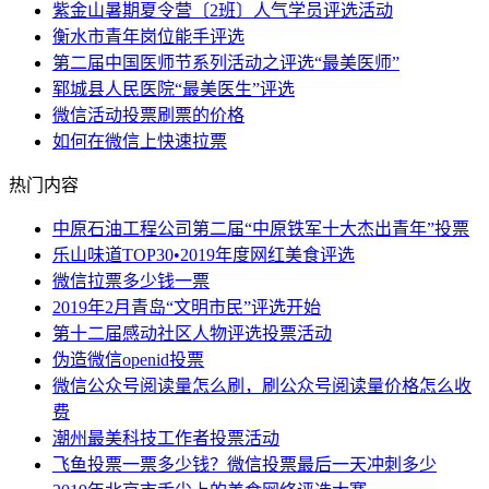
紫金山暑期夏令营〔2班〕人气学员评选活动
衡水市青年岗位能手评选
第二届中国医师节系列活动之评选“最美医师”
郓城县人民医院“最美医生”评选
微信活动投票刷票的价格
如何在微信上快速拉票
热门内容
中原石油工程公司第二届“中原铁军十大杰出青年”投票
乐山味道TOP30•2019年度网红美食评选
微信拉票多少钱一票
2019年2月青岛“文明市民”评选开始
第十二届感动社区人物评选投票活动
伪造微信openid投票
微信公众号阅读量怎么刷，刷公众号阅读量价格怎么收
费
潮州最美科技工作者投票活动
飞鱼投票一票多少钱？微信投票最后一天冲刺多少