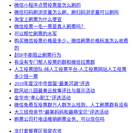
微信小程序点赞投票是怎么刷的
微信扫码刷浏览量怎么刷，刷扫码浏览量可以刷吗
淘宝上刷票为什么便宜
微信投票一毛一票是真人刷票吗？
可以帮忙刷票的水军
购买微信投票价格是多少，微信刷票价格标准怎么收费
的
封IP不能阻止刷票行为
有没有专门帮人投票的群和微信拉票群
人工投票团队-纯人工投票平台-人工投票网站人工投票
多少钱一票
2019年度汉中市首届“最美河湖”评选
欧风幼儿园最美云故事评比与展示活动
金华市“孝心职工”评选活动
微信免费互投票群万人群怎么找到，人工刷票群有没有
大三班母亲节“最美妈妈和最萌宝贝”评选活动
刷票公司打电话推销刷票业务，可以信任吗
龙灯
套餐
赛区
我是
农资