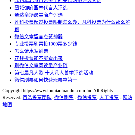
2019年北京市舌尖上的美食网络评选大赛
凰城御府园林代言人评选
通达商场最美商户评选
凡科投票超过投票限制怎么办，凡科投票为什么那么难
刷
微信文章留言点赞神器
专业投票刷票投1000票多少钱
怎么请水军刷票
花钱投票能不能看出来
刷微信文章阅读量产业链
第七届凡人歌·十大凡人善举评选活动
微信刷票如何快速涨票拿第一
Copyright https://www.toupiaotuandui.com Inc All Rights
Reserved.
百皓投票团队
-
微信刷票
-
微信投票
-
人工投票
-
网站
地图