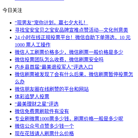
今日关注
“现男友”宠你计划，赢七夕大礼！
寻找宝安宝贝之宝安品牌宣推点赞活动—文化创意类
24 小时在线正规投票平台！微信自助下单筛选，10 元
1000 票人工操作
微信人工刷票价格多少，微信刷票一般价格是多少
微信投票团队怎么收费，微信刷票安全吗
内乡县首届“最美退役军人”评选入口
微信刷票被发现了会有什么后果，微信刷票暂停投票怎
么办
微信朋友圈在线刷赞的平台和网站
体彩追梦人投票
“最美理财之星”评选
微信免费票刷软件有没有
专业刷微票1000票多少钱，刷票价格一般是多少呢
微信公众号点赞多少钱一个
现在花钱请人刷票什么价格