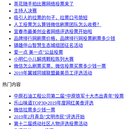
茶花随手拍比赛网络投票来了
主持人决赛
吸引人的拉票的句子，拉票口号简短
人工投票怎么算钱微信刷票团队怎么收费？
宜春市最美创业者网络评选投票开始啦
品牌排行网刷票价格，品牌排行网投票刷票多少钱
镇雄伴山智慧生态城组团征名活动
爱一点 美一点”公益投票
小明仁小儿解感颗粒陈列大赛
微信怎么刷票买票，微信投票买票多少钱一票
2019年翼城同城联盟最美员工评选活动
热门内容
中原石油工程公司第二届“中原铁军十大杰出青年”投票
乐山味道TOP30•2019年度网红美食评选
微信拉票多少钱一票
2019年2月青岛“文明市民”评选开始
第十二届感动社区人物评选投票活动