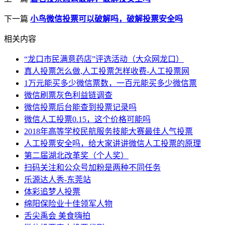
下一篇
小鸟微信投票可以破解吗，破解投票安全吗
相关内容
“龙口市民满意药店”评选活动（大众网龙口）
真人投票怎么做,人工投票怎样收费-人工投票网
1万元能买多少微信票数，一百元能买多少微信票
微信刷票灰色利益链调查
微信投票后台能查到投票记录吗
微信人工投票0.15，这个价格可能吗
2018年高等学校民航服务技能大赛最佳人气投票
人工投票安全吗，给大家讲讲微信人工投票的原理
第二届湖北改革奖（个人奖）
扫码关注和公众号加粉是两种不同任务
乐源达人秀-东莞站
体彩追梦人投票
绵阳保险业十佳领军人物
舌尖禹会 美食嗨拍