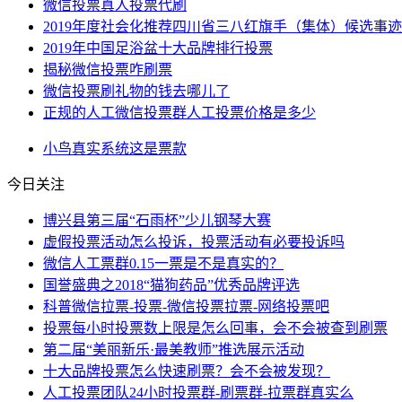
微信投票真人投票代刷
2019年度社会化推荐四川省三八红旗手（集体）候选事
2019年中国足浴盆十大品牌排行投票
揭秘微信投票咋刷票
微信投票刷礼物的钱去哪儿了
正规的人工微信投票群人工投票价格是多少
小鸟
真实
系统
这是
票款
今日关注
博兴县第三届“石雨杯”少儿钢琴大赛
虚假投票活动怎么投诉，投票活动有必要投诉吗
微信人工票群0.15一票是不是真实的？
国誉盛典之2018“猫狗药品”优秀品牌评选
科普微信拉票-投票-微信投票拉票-网络投票吧
投票每小时投票数上限是怎么回事，会不会被查到刷票
第二届“美丽新乐·最美教师”推选展示活动
十大品牌投票怎么快速刷票？会不会被发现？
人工投票团队24小时投票群-刷票群-拉票群真实么