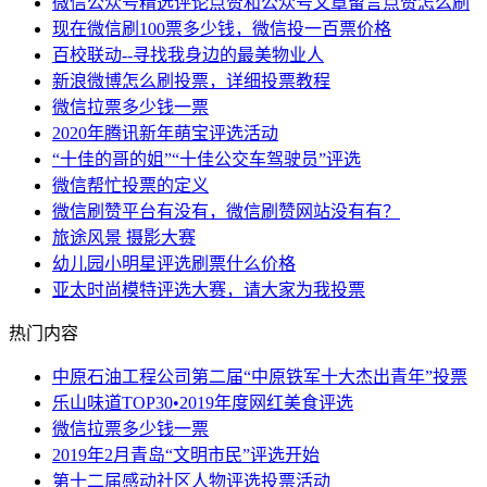
微信公众号精选评论点赞和公众号文章留言点赞怎么刷
现在微信刷100票多少钱，微信投一百票价格
百校联动--寻找我身边的最美物业人
新浪微博怎么刷投票，详细投票教程
微信拉票多少钱一票
2020年腾讯新年萌宝评选活动
“十佳的哥的姐”“十佳公交车驾驶员”评选
微信帮忙投票的定义
微信刷赞平台有没有，微信刷赞网站没有有？
旅途风景 摄影大赛
幼儿园小明星评选刷票什么价格
亚太时尚模特评选大赛，请大家为我投票
热门内容
中原石油工程公司第二届“中原铁军十大杰出青年”投票
乐山味道TOP30•2019年度网红美食评选
微信拉票多少钱一票
2019年2月青岛“文明市民”评选开始
第十二届感动社区人物评选投票活动