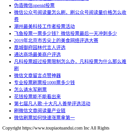
伪造微信openid投票
微信公众号阅读量怎么刷，刷公众号阅读量价格怎么收
费
潮州最美科技工作者投票活动
飞鱼投票一票多少钱？微信投票最后一天冲刺多少
2019年北京市舌尖上的美食网络评选大赛
凰城御府园林代言人评选
通达商场最美商户评选
凡科投票超过投票限制怎么办，凡科投票为什么那么难
刷
微信文章留言点赞神器
专业投票刷票投1000票多少钱
怎么请水军刷票
花钱投票能不能看出来
第七届凡人歌·十大凡人善举评选活动
刷微信文章阅读量产业链
微信刷票如何快速涨票拿第一
Copyright https://www.toupiaotuandui.com Inc All Rights