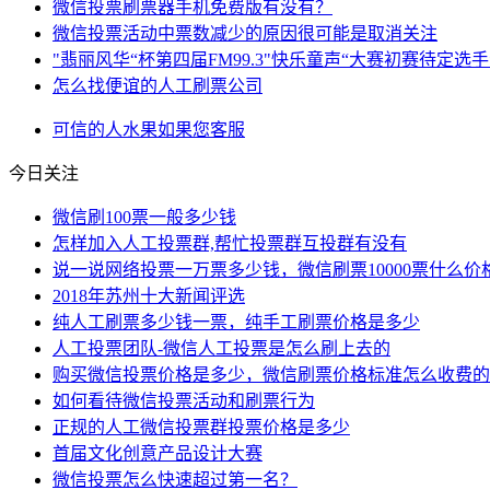
微信投票刷票器手机免费版有没有？
微信投票活动中票数减少的原因很可能是取消关注
"翡丽风华“杯第四届FM99.3"快乐童声“大赛初赛待定选
怎么找便谊的人工刷票公司
可信
的人
水果
如果您
客服
今日关注
微信刷100票一般多少钱
怎样加入人工投票群,帮忙投票群互投群有没有
说一说网络投票一万票多少钱，微信刷票10000票什么价
2018年苏州十大新闻评选
纯人工刷票多少钱一票，纯手工刷票价格是多少
人工投票团队-微信人工投票是怎么刷上去的
购买微信投票价格是多少，微信刷票价格标准怎么收费的
如何看待微信投票活动和刷票行为
正规的人工微信投票群投票价格是多少
首届文化创意产品设计大赛
微信投票怎么快速超过第一名？