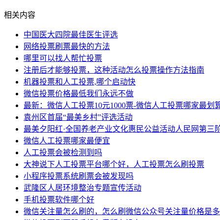
相关内容
中国医大四院最佳医生评选
网络投票刷票最快的方法
哪里可以找人帮忙投票
注册后才能够投票，这种活动怎么投票操作方法指南
机器投票和人工投票,哪个启动快
微信投票价格最低我们永远不做
最新：微信人工投票10元1000票-微信人工投票哪家最划
袁州区首届“最美乡村”评选活动
最美夕阳红·全国养老产业文化惠民公益活动人民网第三
微信人工投票哪家最便宜
人工投票会被检测到吗
大神说下人工投票平台哪个好，人工投票怎么刷投票
小程序投票系统刷票会被发现吗
武隆区人居环境整治专题宣传活动
手机投票软件哪个好
微信关注量怎么刷的，怎么刷微信公众号关注量价格是多