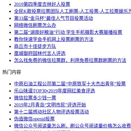
2019第四季度吉林好人投票
全民K歌投票拉票团队人工刷票-人工投票-人工拉票娱乐
第33届“金马杯”最佳人气节目投票活动
网络微信刷票怎么办
第二届“湖南好粮油”行动 学生手机摄影大赛展播投票
教你快速学会手机网上投票刷票的方法
商丘市十佳徒步方队
凰城御府园林代言人评选
怎么找免费的微信拉票群，利用免费拉票群刷票的方法
热门内容
中原石油工程公司第二届“中原铁军十大杰出青年”投票
乐山味道TOP30•2019年度网红美食评选
微信拉票多少钱一票
2019年2月青岛“文明市民”评选开始
第十二届感动社区人物评选投票活动
伪造微信openid投票
微信公众号阅读量怎么刷，刷公众号阅读量价格怎么收费