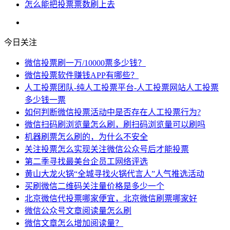
怎么能把投票票数刷上去
今日关注
微信投票刷一万/10000票多少钱？
微信投票软件赚钱APP有哪些？
人工投票团队-纯人工投票平台-人工投票网站人工投票
多少钱一票
如何判断微信投票活动中是否存在人工投票行为?
微信扫码刷浏览量怎么刷，刷扫码浏览量可以刷吗
机器刷票怎么刷的，为什么不安全
关注投票怎么实现关注微信公众号后才能投票
第二季寻找最美台企员工网络评选
黄山大龙火锅“全城寻找火锅代言人”人气推选活动
买刷微信二维码关注量价格是多少一个
北京微信代投票哪家便宜，北京微信刷票哪家好
微信公众号文章阅读量怎么刷
微信文章怎么增加阅读量？