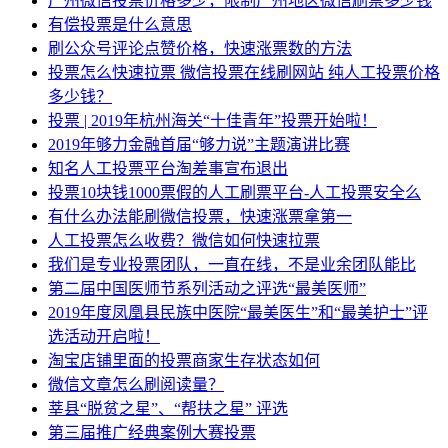
广州微信投票价格多少，限制广州地区微信刷票多少钱
有偿投票是什么意思
刷公众号评论点赞价格，快速涨票数的方法
投票怎么快速拉票 微信投票在线刷网站 纯人工投票价格
多少钱？
投票 | 2019年杭州海关“十佳青年”投票开始啦！
2019年够力金融首届“够力说”主题演讲比赛
知名人工投票平台淘差事宣布退出
投票10块钱1000票假的人工刷票平台-人工投票安全么
有什么办法能刷微信投票，快速涨票拿第一
人工投票怎么收费？微信如何快速拉票
我们是专业投票团队，一直在线，不是业余团队能比
第二届中国医师节系列活动之评选“最美医师”
2019年度凤凰县民族中医院“最美医生”和“最美护士”评
选活动开启啦！
淘宝店铺里面的投票商家生存状态如何
微信文章怎么刷阅读量？
莘县“脱贫之星”、“帮扶之星” 评选
第三届推广经典案例大赛投票