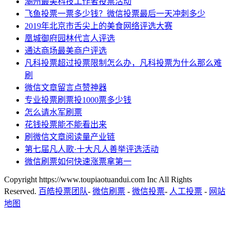
潮州最美科技工作者投票活动
飞鱼投票一票多少钱？微信投票最后一天冲刺多少
2019年北京市舌尖上的美食网络评选大赛
凰城御府园林代言人评选
通达商场最美商户评选
凡科投票超过投票限制怎么办，凡科投票为什么那么难
刷
微信文章留言点赞神器
专业投票刷票投1000票多少钱
怎么请水军刷票
花钱投票能不能看出来
刷微信文章阅读量产业链
第七届凡人歌·十大凡人善举评选活动
微信刷票如何快速涨票拿第一
Copyright https://www.toupiaotuandui.com Inc All Rights
Reserved.
百皓投票团队
-
微信刷票
-
微信投票
-
人工投票
-
网站
地图