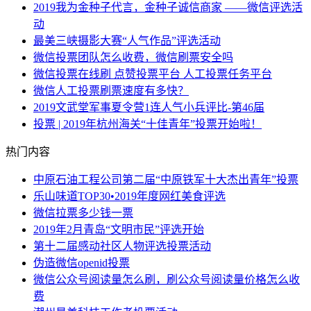
2019我为金种子代言，金种子诚信商家 ——微信评选活
动
最美三峡摄影大赛“人气作品”评选活动
微信投票团队怎么收费，微信刷票安全吗
微信投票在线刷 点赞投票平台 人工投票任务平台
微信人工投票刷票速度有多快？
2019文武堂军事夏令营1连人气小兵评比-第46届
投票 | 2019年杭州海关“十佳青年”投票开始啦！
热门内容
中原石油工程公司第二届“中原铁军十大杰出青年”投票
乐山味道TOP30•2019年度网红美食评选
微信拉票多少钱一票
2019年2月青岛“文明市民”评选开始
第十二届感动社区人物评选投票活动
伪造微信openid投票
微信公众号阅读量怎么刷，刷公众号阅读量价格怎么收
费