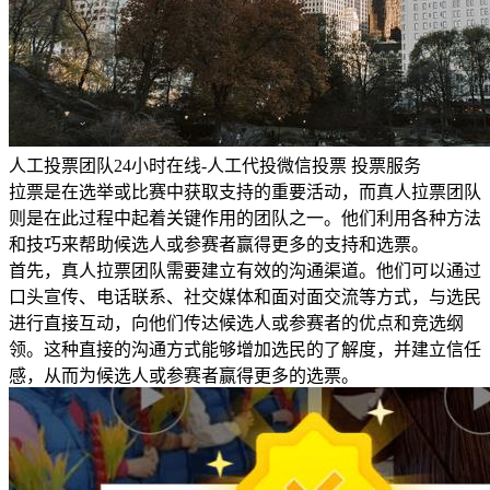
人工投票团队24小时在线-人工代投微信投票 投票服务
拉票是在选举或比赛中获取支持的重要活动，而真人拉票团队
则是在此过程中起着关键作用的团队之一。他们利用各种方法
和技巧来帮助候选人或参赛者赢得更多的支持和选票。
首先，真人拉票团队需要建立有效的沟通渠道。他们可以通过
口头宣传、电话联系、社交媒体和面对面交流等方式，与选民
进行直接互动，向他们传达候选人或参赛者的优点和竞选纲
领。这种直接的沟通方式能够增加选民的了解度，并建立信任
感，从而为候选人或参赛者赢得更多的选票。