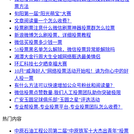
票方法
旬阳第一届“阳光萌宝”大赛
文章阅读量一个怎么收费？
投票刷票注意什么微信刷票神器投票群怎么拉票
新浪微博怎么刷投票，详细投票教程
微信买投票多少钱一票
51投票黑名单怎么解除，微信投票异常能解除吗
湘潭大金行周大生全城网络甄选最美情侣
环汇科技七夕晒幸福大赛
10月“威海好人”网络投票活动开始啦！请为你心中的好
人投一票
有什么方法可以快速增加公众号粉丝和阅读量？
微信投票点赞数量,我们人工投票团队助你突破极限
广安玉圆足球俱乐部“玉圆之星”评选活动
专业帮投票-专业投票平台-专业投票团队怎么收费？
热门内容
中原石油工程公司第二届“中原铁军十大杰出青年”投票