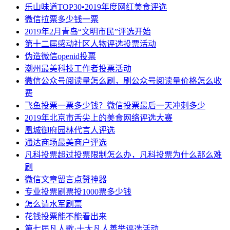
乐山味道TOP30•2019年度网红美食评选
微信拉票多少钱一票
2019年2月青岛“文明市民”评选开始
第十二届感动社区人物评选投票活动
伪造微信openid投票
潮州最美科技工作者投票活动
微信公众号阅读量怎么刷，刷公众号阅读量价格怎么收
费
飞鱼投票一票多少钱？微信投票最后一天冲刺多少
2019年北京市舌尖上的美食网络评选大赛
凰城御府园林代言人评选
通达商场最美商户评选
凡科投票超过投票限制怎么办，凡科投票为什么那么难
刷
微信文章留言点赞神器
专业投票刷票投1000票多少钱
怎么请水军刷票
花钱投票能不能看出来
第七届凡人歌·十大凡人善举评选活动