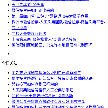
五四青年节100周年
微信投票是如何刷出来的
第一届四川省“云健身”网络运动会太极拳竞赛
株洲市微信投票-人工刷票团队-微信拉票-微信刷票平台-
专业投票
曲师大最美连队评选
上海第三届“最美物业人”网络评选投票
微信限制区域投票，只允许本地投票可以刷票吗
今日关注
主办方说我刷票但怎么证明自己没有刷票
帮忙投票感谢的话怎么写，投票结束感谢的话语
磐石投票如何查刷票行为的
人工刷票微信号推荐人工投票助手吧
2019“贵州十佳农经信息员”投票活动
微信公众号留言点赞软件有没有好用的推荐
微信投票如何拉票之微信活动怎么拉票及怎么样微信拉