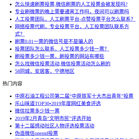
怎么快速刷票投票,微信刷票的人工投票会被发现吗?
专业刷微票的晚上需要通宵工作吗，夜间可以刷票吗
人工投票团队，人工刷票平台-点赞投票平台怎么联系？
网络投票代刷，专业投票平台，人工投票团队联系方
式？
刷票0.01一票的微信号是不是骗人的
投票团队怎么联系，人工投票多少钱一票？
刷投票多少钱一票，刷投票的网站有哪些
怎么找微信投票活动,微信投票活动怎么刷的
58同城，安居客，宁德地区
热门内容
中原石油工程公司第二届“中原铁军十大杰出青年”投票
乐山味道TOP30•2019年度网红美食评选
微信拉票多少钱一票
2019年2月青岛“文明市民”评选开始
第十二届感动社区人物评选投票活动
伪造微信openid投票