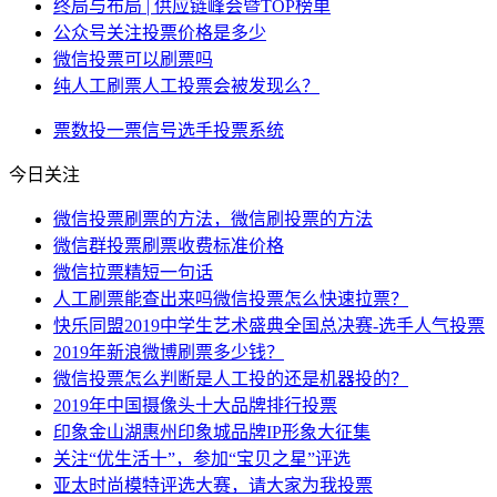
终局与布局 | 供应链峰会暨TOP榜单
公众号关注投票价格是多少
微信投票可以刷票吗
纯人工刷票人工投票会被发现么？
票数
投一票
信号
选手
投票系统
今日关注
微信投票刷票的方法，微信刷投票的方法
微信群投票刷票收费标准价格
微信拉票精短一句话
人工刷票能查出来吗微信投票怎么快速拉票？
快乐同盟2019中学生艺术盛典全国总决赛-选手人气投票
2019年新浪微博刷票多少钱？
微信投票怎么判断是人工投的还是机器投的？
2019年中国摄像头十大品牌排行投票
印象金山湖惠州印象城品牌IP形象大征集
关注“优生活十”，参加“宝贝之星”评选
亚太时尚模特评选大赛，请大家为我投票