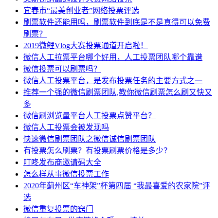
宜春市“最美创业者”网络投票评选
刷票软件还能用吗，刷票软件到底是不是真得可以免费
刷票？
2019微鲤Vlog大赛投票通道开启啦！
微信人工拉票平台哪个好用，人工投票团队哪个靠谱
微信投票可以刷票吗？
微信人工投票平台，是发布投票任务的主要方式之一
推荐一个强的微信刷票团队,教你微信刷票怎么刷又快又
多
微信刷浏览量平台人工投票点赞平台？
微信人工投票会被发现吗
快速微信刷票团队之微信诚信刷票团队
有投票怎么刷票？有投票刷票价格是多少？
叮咚发布商邀请码大全
怎么样从事微信投票工作
2020年蓟州区“车神架”杯第四届 “我最喜爱的农家院”评
选
微信重复投票的窍门