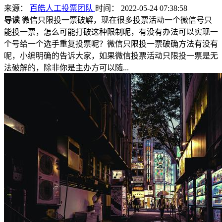
来源：
百皓人工投票团队
时间： 2022-05-24 07:38:58
导读
微信只限投一票破解，现在很多投票活动一个微信号只
能投一票，怎么可能打破这种限制呢，有没有办法可以实现一
个号给一个选手重复投票呢？微信只限投一票破确方法有没有
呢，小编明确的告诉大家，如果微信投票活动只限投一票是无
法破解的，除非你是主办方可以随...