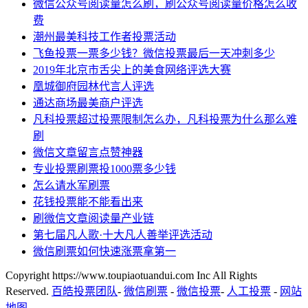
微信公众号阅读量怎么刷，刷公众号阅读量价格怎么收
费
潮州最美科技工作者投票活动
飞鱼投票一票多少钱？微信投票最后一天冲刺多少
2019年北京市舌尖上的美食网络评选大赛
凰城御府园林代言人评选
通达商场最美商户评选
凡科投票超过投票限制怎么办，凡科投票为什么那么难
刷
微信文章留言点赞神器
专业投票刷票投1000票多少钱
怎么请水军刷票
花钱投票能不能看出来
刷微信文章阅读量产业链
第七届凡人歌·十大凡人善举评选活动
微信刷票如何快速涨票拿第一
Copyright https://www.toupiaotuandui.com Inc All Rights
Reserved.
百皓投票团队
-
微信刷票
-
微信投票
-
人工投票
-
网站
地图