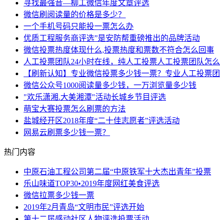
寻找最强音—柳工微信年度文章评选
微信刷阅读量的价格是多少？
一个手机号码只能投一票怎么办
优质工程服务商评选”是安防帮重磅推出的品牌活动
微信投票热度体现什么,投票热度和票数不符合怎么回事
人工投票团队24小时在线，纯人工投票人工投票团队怎
【刷新认知】专业微信投票多少钱一票？专业人工投票团
微信公众号1000阅读量多少钱，一万浏览量多少钱
"欢乐潇湘.大美湘潭"活动长城乡节目评选
萌宝大赛投票怎么刷票的方法
盐城经开区2018年度“二十佳志愿者”评选活动
网易云刷票多少钱一票？
热门内容
中原石油工程公司第二届“中原铁军十大杰出青年”投票
乐山味道TOP30•2019年度网红美食评选
微信拉票多少钱一票
2019年2月青岛“文明市民”评选开始
第十二届感动社区人物评选投票活动