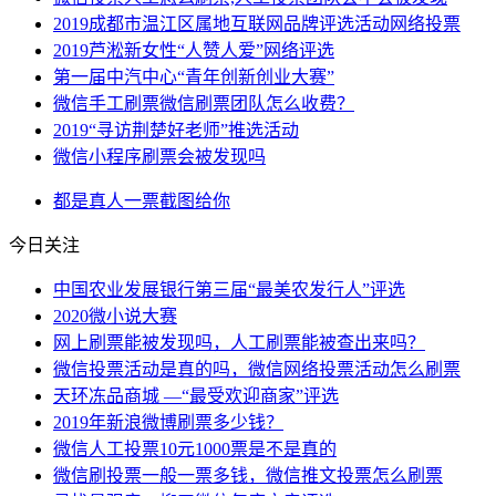
2019成都市温江区属地互联网品牌评选活动网络投票
2019芦淞新女性“人赞人爱”网络评选
第一届中汽中心“青年创新创业大赛”
微信手工刷票微信刷票团队怎么收费？
2019“寻访荆楚好老师”推选活动
微信小程序刷票会被发现吗
都是
真人
一票
截图
给你
今日关注
中国农业发展银行第三届“最美农发行人”评选
2020微小说大赛
网上刷票能被发现吗，人工刷票能被查出来吗？
微信投票活动是真的吗，微信网络投票活动怎么刷票
天环冻品商城 —“最受欢迎商家”评选
2019年新浪微博刷票多少钱？
微信人工投票10元1000票是不是真的
微信刷投票一般一票多钱，微信推文投票怎么刷票