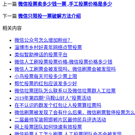
上一篇
微信投票卖多少钱一票 ,手工投票价格是多少
下一篇
微信只限投一票破解方法介绍
相关内容
微信公众号怎么增加粉丝？
淄博市乡村好青年网络点赞投票
类似智助神话的投票平台
微信人工刷投票投票价格-微信投票价格多少钱
微信人工刷票会被发现吗，微信刷票会被发现吗
小鸟投票每天可投多少票上限
帮忙投票的红包应该发多少好
微信拉票团队怎么联系以及微信拉票群人工拉票
2019年第四期“马鞍山好人”投票活动
在不认识的群发个红包让人投票算拉票吗
微信刷票被发现了会有什么后果，微信刷票暂停投票怎么
二届最帅军装照邯郸片区最帅民兵评选活动
网上投票团队如何快速有效投票
微信投票人工怎么刷票,人工投票团队会不会被发现