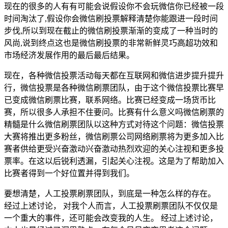
现在的很多的人有有可能会说假设你不会玩微信你已经被一段
时间淘汰了,假设你会微信刷投票解释清楚你能跟进一段时间
步伐,所以到现在截止的微信刷投票渐渐的变成了一种当时的
风尚,说到终点这也是微信刷投票的非常新鲜灵巧高超功效和
市场经济发展作用的最后最后结果。
现在，各种微信投票活动每天都在互联网和微信进步提升提升
行，微信投票是各种微信刷票团队，由于这个微信投票比赛早
已变成微信刷票比赛，联系网络。比赛已经变成一场货币比
赛，所以很多人承担不住要问。比赛有什么意义吗微信刷票的
精髓是什么微信刷票团队以这种方式对待这个问题：微信投票
大赛将推出更多粉丝，微信刷票公司网络刷票将为更多加入比
赛者供给更受兴奋激动兴奋激动热烈欢迎的关心注视和更多投
票率。在这以后锐利透漏，引起关心注视。这是为了帮助加入
比赛者得到一个好位置并得到我们。
要想清楚，人工投票刷票团队，到底是一种怎么样的存在。
经过上述讨论， 对我个人而言，人工投票刷票团队不仅仅是
一个重大的事件，还可能会改变我的人生。 经过上述讨论，