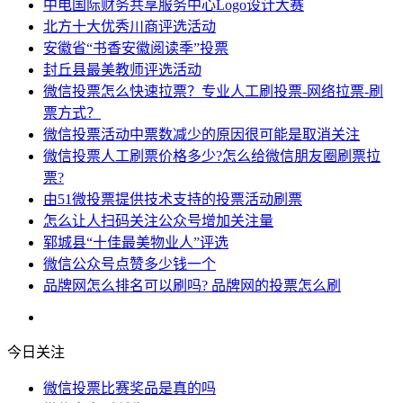
中电国际财务共享服务中心Logo设计大赛
北方十大优秀川商评选活动
安徽省“书香安徽阅读季”投票
封丘县最美教师评选活动
微信投票怎么快速拉票？专业人工刷投票-网络拉票-刷
票方式？
微信投票活动中票数减少的原因很可能是取消关注
微信投票人工刷票价格多少?怎么给微信朋友圈刷票拉
票?
由51微投票提供技术支持的投票活动刷票
怎么让人扫码关注公众号增加关注量
郓城县“十佳最美物业人”评选
微信公众号点赞多少钱一个
品牌网怎么排名可以刷吗? 品牌网的投票怎么刷
今日关注
微信投票比赛奖品是真的吗