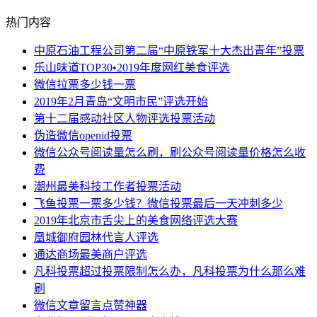
热门内容
中原石油工程公司第二届“中原铁军十大杰出青年”投票
乐山味道TOP30•2019年度网红美食评选
微信拉票多少钱一票
2019年2月青岛“文明市民”评选开始
第十二届感动社区人物评选投票活动
伪造微信openid投票
微信公众号阅读量怎么刷，刷公众号阅读量价格怎么收
费
潮州最美科技工作者投票活动
飞鱼投票一票多少钱？微信投票最后一天冲刺多少
2019年北京市舌尖上的美食网络评选大赛
凰城御府园林代言人评选
通达商场最美商户评选
凡科投票超过投票限制怎么办，凡科投票为什么那么难
刷
微信文章留言点赞神器