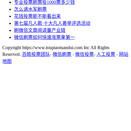
专业投票刷票投1000票多少钱
怎么请水军刷票
花钱投票能不能看出来
第七届凡人歌·十大凡人善举评选活动
刷微信文章阅读量产业链
微信刷票如何快速涨票拿第一
Copyright https://www.toupiaotuandui.com Inc All Rights
Reserved.
百皓投票团队
-
微信刷票
-
微信投票
-
人工投票
-
网站
地图