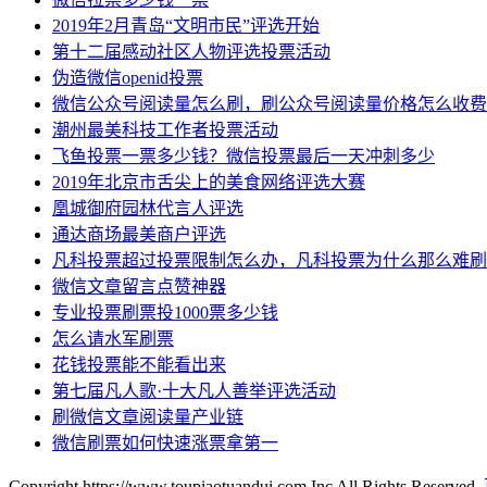
2019年2月青岛“文明市民”评选开始
第十二届感动社区人物评选投票活动
伪造微信openid投票
微信公众号阅读量怎么刷，刷公众号阅读量价格怎么收费
潮州最美科技工作者投票活动
飞鱼投票一票多少钱？微信投票最后一天冲刺多少
2019年北京市舌尖上的美食网络评选大赛
凰城御府园林代言人评选
通达商场最美商户评选
凡科投票超过投票限制怎么办，凡科投票为什么那么难刷
微信文章留言点赞神器
专业投票刷票投1000票多少钱
怎么请水军刷票
花钱投票能不能看出来
第七届凡人歌·十大凡人善举评选活动
刷微信文章阅读量产业链
微信刷票如何快速涨票拿第一
Copyright https://www.toupiaotuandui.com Inc All Rights Reserved.