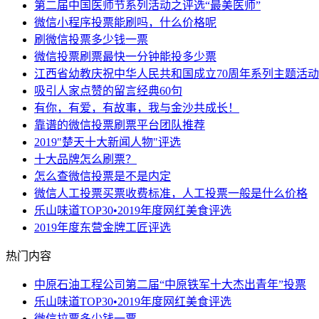
第二届中国医师节系列活动之评选“最美医师”
微信小程序投票能刷吗，什么价格呢
刷微信投票多少钱一票
微信投票刷票最快一分钟能投多少票
江西省幼教庆祝中华人民共和国成立70周年系列主题活
吸引人家点赞的留言经典60句
有你，有爱，有故事，我与金沙共成长！
靠谱的微信投票刷票平台团队推荐
2019"楚天十大新闻人物"评选
十大品牌怎么刷票？
怎么查微信投票是不是内定
微信人工投票买票收费标准，人工投票一般是什么价格
乐山味道TOP30•2019年度网红美食评选
2019年度东营金牌工匠评选
热门内容
中原石油工程公司第二届“中原铁军十大杰出青年”投票
乐山味道TOP30•2019年度网红美食评选
微信拉票多少钱一票