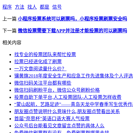
程序
方法
找人
都是
信号
上一篇
小程序投票系统可以刷票吗，小程序投票刷票安全吗
下一篇
微信投票需要下载APP并注册才能投票的可以刷票吗
相关内容
找专业的投票团队来帮忙投票
拉票已经进化成了刷票
一万文章阅读量什么价？
镶黄旗2018年度安全生产和应急工作先进集体及个人评
微信扫码关注平台都有哪些
微信扫码刷粉平台，微信公众号刷粉价格
投票自助下单平台,人工投票团队-人工投票怎样收费
“蒙山起航，艺路足迹”——青岛天龙中学春季写生优秀
朋友圈点赞说明什么意味什么,朋友圈点赞看出关系
首届“奈思杯”英语口语大赛人气投票
公众号后台能看见文章留言点赞的具体人么
免费微信刷票群有没有，免费刷票群哪里去找