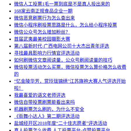
微信人工投票1毛一票到底是不是真人投出来的
168家云南正规食品企业一期
微信恶意刷票行为怎么查出来
微信小程序刷投票思路是什么，怎么给小程序投票
微信公众号怎么增加粉丝？
首届武夷最美校园摄影大赛
第八届新时代·广西电网公司十大杰出青年评选
寻找最具影响力行情官评选活动
如何刷微信文章阅读量，公众号刷阅读量的技巧
微信投票活动怎么买票，微信投票怎么算价格怎么收费
的
“忆金陵华芳，赏玲珑锦绣”江苏旗袍大赛人气评选开始
啦！
我最喜爱的语文老师评选
微信自带投票刷票能看出来吗
机器刷票怎么刷的，为什么不安全
《街舞小达人》第二期评选活动
盐城经开区2018年度“二十佳志愿者”评选活动
真人投票怎么收费,人工投票平台-点赞投票平台