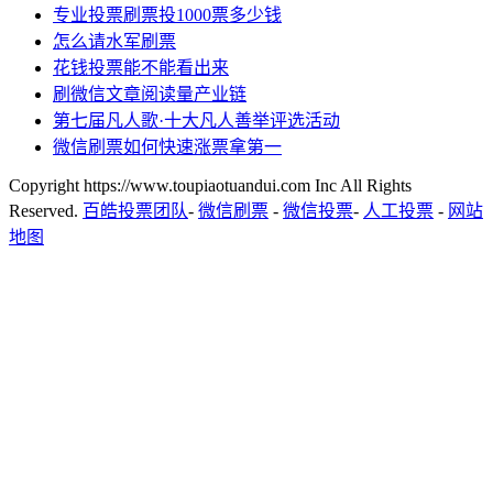
专业投票刷票投1000票多少钱
怎么请水军刷票
花钱投票能不能看出来
刷微信文章阅读量产业链
第七届凡人歌·十大凡人善举评选活动
微信刷票如何快速涨票拿第一
Copyright https://www.toupiaotuandui.com Inc All Rights
Reserved.
百皓投票团队
-
微信刷票
-
微信投票
-
人工投票
-
网站
地图