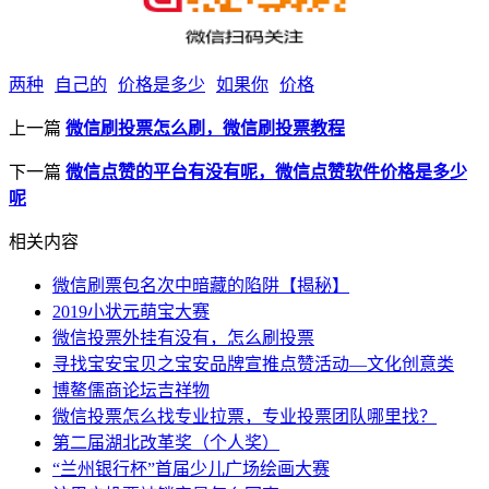
两种
自己的
价格是多少
如果你
价格
上一篇
微信刷投票怎么刷，微信刷投票教程
下一篇
微信点赞的平台有没有呢，微信点赞软件价格是多少
呢
相关内容
微信刷票包名次中暗藏的陷阱【揭秘】
2019小状元萌宝大赛
微信投票外挂有没有，怎么刷投票
寻找宝安宝贝之宝安品牌宣推点赞活动—文化创意类
博鳌儒商论坛吉祥物
微信投票怎么找专业拉票，专业投票团队哪里找？
第二届湖北改革奖（个人奖）
“兰州银行杯”首届少儿广场绘画大赛