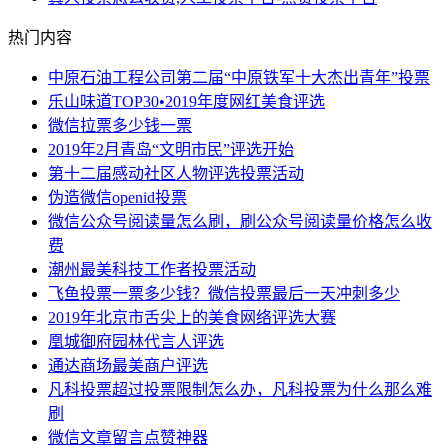
热门内容
中原石油工程公司第二届“中原铁军十大杰出青年”投票
乐山味道TOP30•2019年度网红美食评选
微信拉票多少钱一票
2019年2月青岛“文明市民”评选开始
第十二届感动社区人物评选投票活动
伪造微信openid投票
微信公众号阅读量怎么刷，刷公众号阅读量价格怎么收
费
潮州最美科技工作者投票活动
飞鱼投票一票多少钱？微信投票最后一天冲刺多少
2019年北京市舌尖上的美食网络评选大赛
凰城御府园林代言人评选
通达商场最美商户评选
凡科投票超过投票限制怎么办，凡科投票为什么那么难
刷
微信文章留言点赞神器