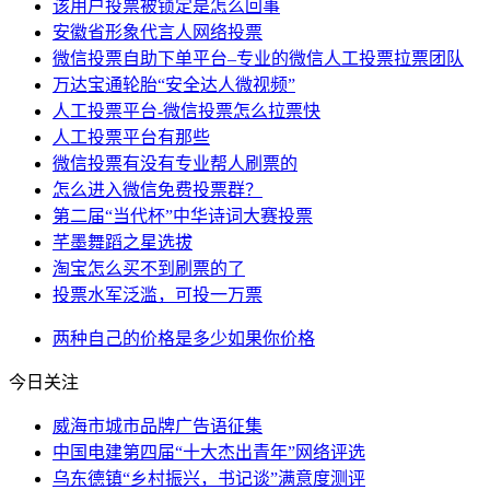
该用户投票被锁定是怎么回事
安徽省形象代言人网络投票
微信投票自助下单平台–专业的微信人工投票拉票团队
万达宝通轮胎“安全达人微视频”
人工投票平台-微信投票怎么拉票快
人工投票平台有那些
微信投票有没有专业帮人刷票的
怎么进入微信免费投票群？
第二届“当代杯”中华诗词大赛投票
芊墨舞蹈之星选拔
淘宝怎么买不到刷票的了
投票水军泛滥，可投一万票
两种
自己的
价格是多少
如果你
价格
今日关注
威海市城市品牌广告语征集
中国电建第四届“十大杰出青年”网络评选
乌东德镇“乡村振兴，书记谈”满意度测评